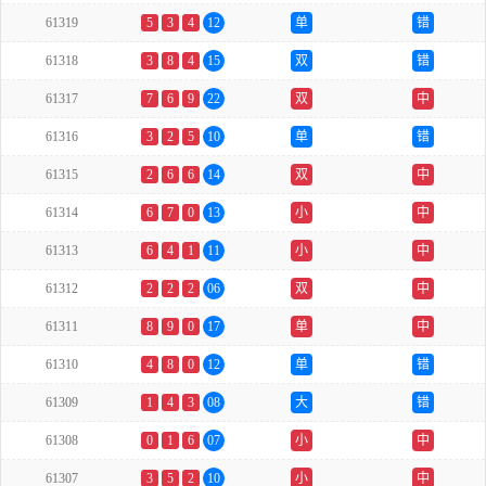
61319
5
3
4
12
单
错
61318
3
8
4
15
双
错
61317
7
6
9
22
双
中
61316
3
2
5
10
单
错
61315
2
6
6
14
双
中
61314
6
7
0
13
小
中
61313
6
4
1
11
小
中
61312
2
2
2
06
双
中
61311
8
9
0
17
单
中
61310
4
8
0
12
单
错
61309
1
4
3
08
大
错
61308
0
1
6
07
小
中
61307
3
5
2
10
小
中