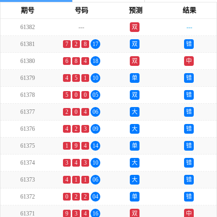
期号
号码
预测
结果
61382
---
双
---
61381
7
2
8
17
双
错
61380
6
8
4
18
双
中
61379
4
5
1
10
单
错
61378
5
0
0
05
双
错
61377
2
0
4
06
大
错
61376
4
2
3
09
大
错
61375
1
9
4
14
单
错
61374
3
4
3
10
大
错
61373
4
1
1
06
大
错
61372
0
2
2
04
单
错
61371
9
3
4
16
双
中