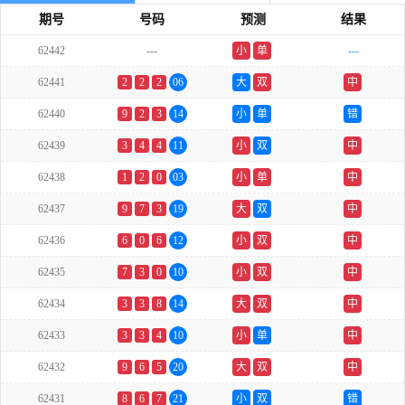
期号
号码
预测
结果
62442
---
小
单
---
62441
2
2
2
06
大
双
中
62440
9
2
3
14
小
单
错
62439
3
4
4
11
小
双
中
62438
1
2
0
03
小
单
中
62437
9
7
3
19
大
双
中
62436
6
0
6
12
小
双
中
62435
7
3
0
10
小
双
中
62434
3
3
8
14
大
双
中
62433
3
3
4
10
小
单
中
62432
9
6
5
20
大
双
中
62431
8
6
7
21
小
双
错