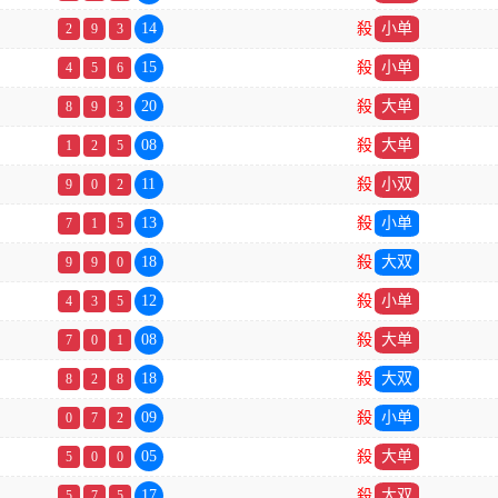
14
殺
小单
2
9
3
15
殺
小单
4
5
6
20
殺
大单
8
9
3
08
殺
大单
1
2
5
11
殺
小双
9
0
2
13
殺
小单
7
1
5
18
殺
大双
9
9
0
12
殺
小单
4
3
5
08
殺
大单
7
0
1
18
殺
大双
8
2
8
09
殺
小单
0
7
2
05
殺
大单
5
0
0
17
殺
大双
5
7
5