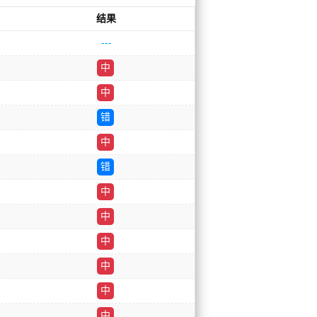
结果
---
中
中
错
中
错
中
中
中
中
中
中