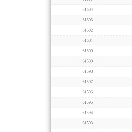
61604
61603
61602
61601
61600
61599
61598
61597
61596
61595
61594
61593