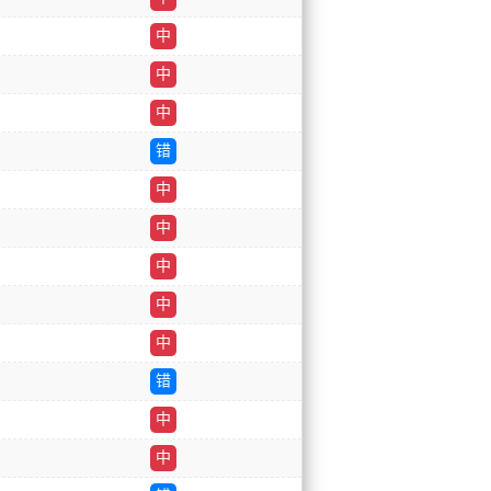
中
中
中
错
中
中
中
中
中
错
中
中