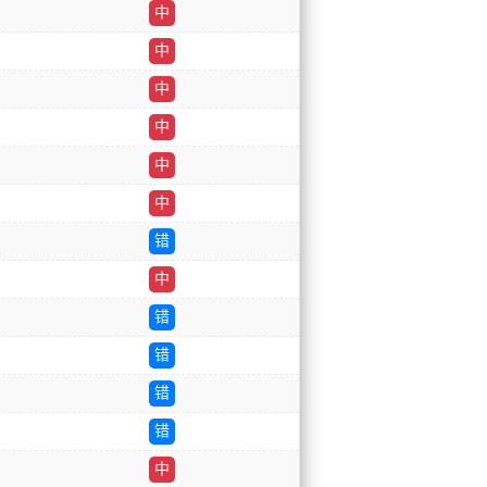
中
中
中
中
中
中
错
中
错
错
错
错
中