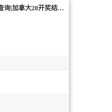
易记网址:28YC.Com 加拿大28-PC加拿大-pc加拿大28官网开奖查询|加拿大28开奖结果预测官网|加拿大预测28在线预测官网_火热研究!