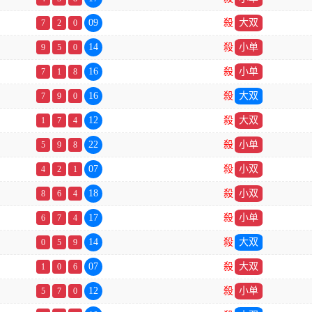
09
殺
大双
7
2
0
14
殺
小单
9
5
0
16
殺
小单
7
1
8
16
殺
大双
7
9
0
12
殺
大双
1
7
4
22
殺
小单
5
9
8
07
殺
小双
4
2
1
18
殺
小双
8
6
4
17
殺
小单
6
7
4
14
殺
大双
0
5
9
07
殺
大双
1
0
6
12
殺
小单
5
7
0