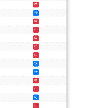
中
错
中
中
中
中
中
错
错
中
中
错
中