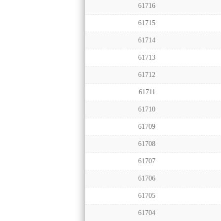
61716
61715
61714
61713
61712
61711
61710
61709
61708
61707
61706
61705
61704