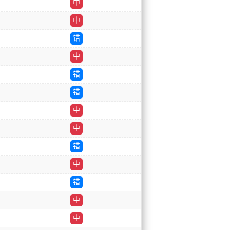
中
中
错
中
错
错
中
中
错
中
错
中
中