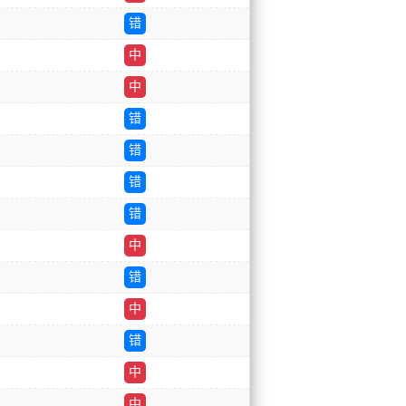
错
中
中
错
错
错
错
中
错
中
错
中
中