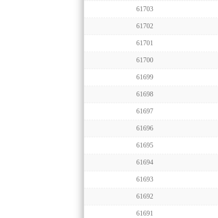
61703
61702
61701
61700
61699
61698
61697
61696
61695
61694
61693
61692
61691