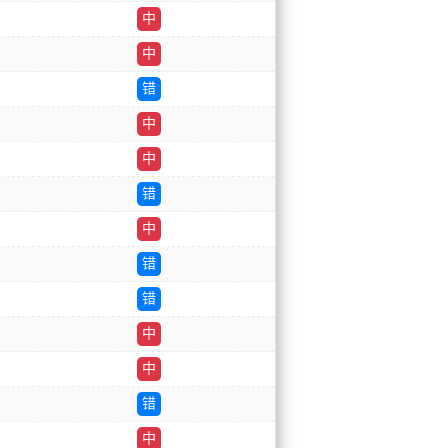
中
中
错
中
中
错
中
错
错
中
中
错
中