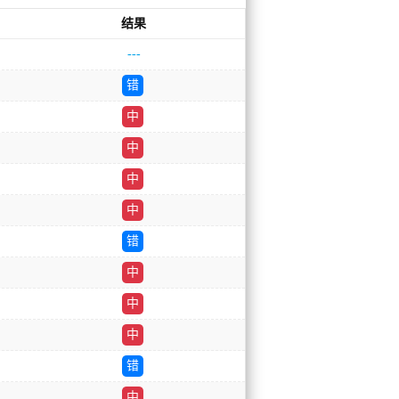
结果
---
错
中
中
中
中
错
中
中
中
错
中