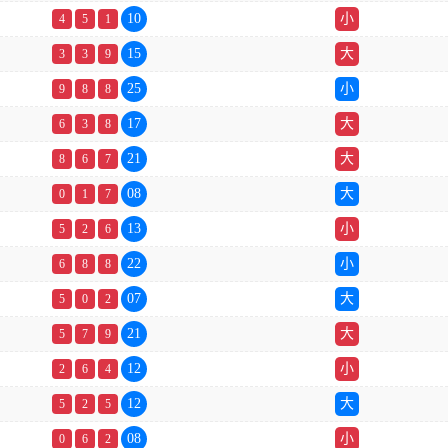
10
小
4
5
1
15
大
3
3
9
25
小
9
8
8
17
大
6
3
8
21
大
8
6
7
08
大
0
1
7
13
小
5
2
6
22
小
6
8
8
07
大
5
0
2
21
大
5
7
9
12
小
2
6
4
12
大
5
2
5
08
小
0
6
2