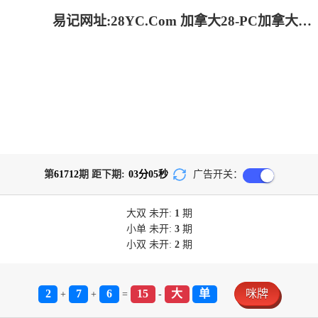
易记网址:28YC.Com 加拿大28-PC加拿大-pc加拿大28官网开奖查询|加拿大28开奖结果预测官网|加拿大预测28在线预测官网_火热研究!
第
61712
期 距下期:
03
分
05
秒
广告开关：
大双
未开:
1
期
小单
未开:
3
期
小双
未开:
2
期
2
7
6
15
大
单
咪牌
+
+
=
-