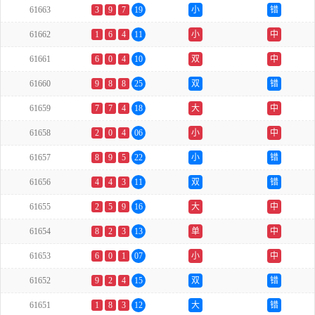
61663
3
9
7
19
小
错
61662
1
6
4
11
小
中
61661
6
0
4
10
双
中
61660
9
8
8
25
双
错
61659
7
7
4
18
大
中
61658
2
0
4
06
小
中
61657
8
9
5
22
小
错
61656
4
4
3
11
双
错
61655
2
5
9
16
大
中
61654
8
2
3
13
单
中
61653
6
0
1
07
小
中
61652
9
2
4
15
双
错
61651
1
8
3
12
大
错