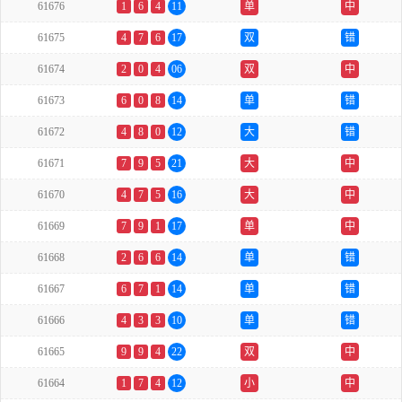
61676
1
6
4
11
单
中
61675
4
7
6
17
双
错
61674
2
0
4
06
双
中
61673
6
0
8
14
单
错
61672
4
8
0
12
大
错
61671
7
9
5
21
大
中
61670
4
7
5
16
大
中
61669
7
9
1
17
单
中
61668
2
6
6
14
单
错
61667
6
7
1
14
单
错
61666
4
3
3
10
单
错
61665
9
9
4
22
双
中
61664
1
7
4
12
小
中