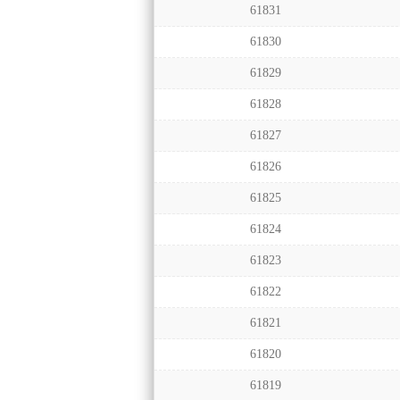
61831
61830
61829
61828
61827
61826
61825
61824
61823
61822
61821
61820
61819