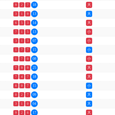
18
大
9
2
7
13
大
3
1
9
14
大
6
5
3
13
小
7
1
5
07
小
3
1
3
15
小
1
7
7
08
小
1
7
0
25
大
7
9
9
18
大
7
4
7
15
小
8
0
7
09
大
0
2
7
04
大
3
1
0
17
大
9
2
6