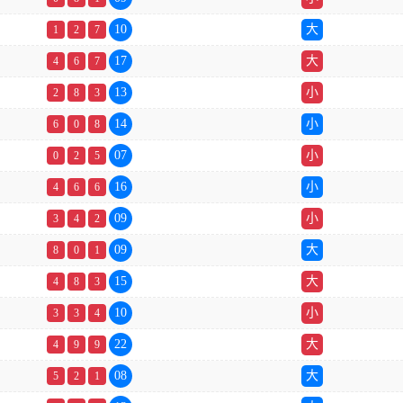
10
大
1
2
7
17
大
4
6
7
13
小
2
8
3
14
小
6
0
8
07
小
0
2
5
16
小
4
6
6
09
小
3
4
2
09
大
8
0
1
15
大
4
8
3
10
小
3
3
4
22
大
4
9
9
08
大
5
2
1