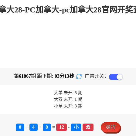
第
61867
期 距下期:
03
分
13
秒
广告开关：
大单
未开:
5
期
大双
未开:
1
期
小单
未开:
3
期
0
+
4
+
8
=
12
-
小
双
咪牌