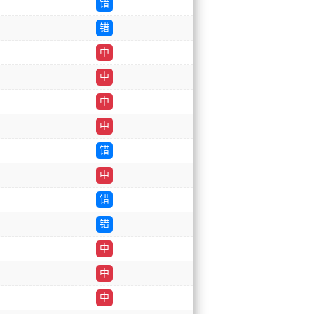
错
错
中
中
中
中
错
中
错
错
中
中
中