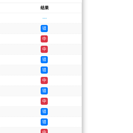
结果
---
错
中
中
错
错
中
错
中
错
错
中