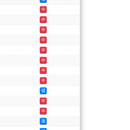
中
中
中
中
中
中
中
中
错
中
中
错