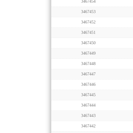
3467454
3467453
3467452
3467451
3467450
3467449
3467448
3467447
3467446
3467445
3467444
3467443
3467442