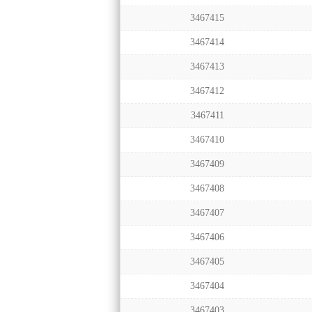
3467415
3467414
3467413
3467412
3467411
3467410
3467409
3467408
3467407
3467406
3467405
3467404
3467403