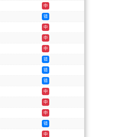
中
错
中
中
中
错
错
错
中
中
中
错
中