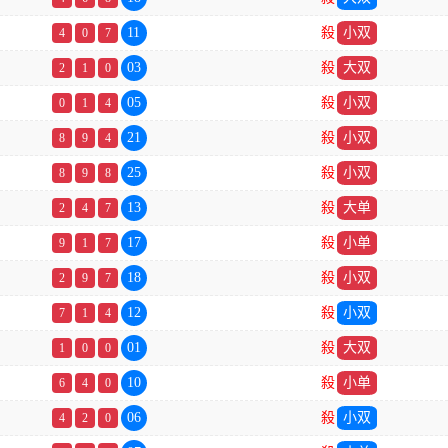
11
殺
小双
4
0
7
03
殺
大双
2
1
0
05
殺
小双
0
1
4
21
殺
小双
8
9
4
25
殺
小双
8
9
8
13
殺
大单
2
4
7
17
殺
小单
9
1
7
18
殺
小双
2
9
7
12
殺
小双
7
1
4
01
殺
大双
1
0
0
10
殺
小单
6
4
0
06
殺
小双
4
2
0