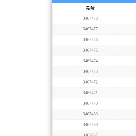
期号
3467478
3467477
3467476
3467475
3467474
3467473
3467472
3467471
3467470
3467469
3467468
3467467