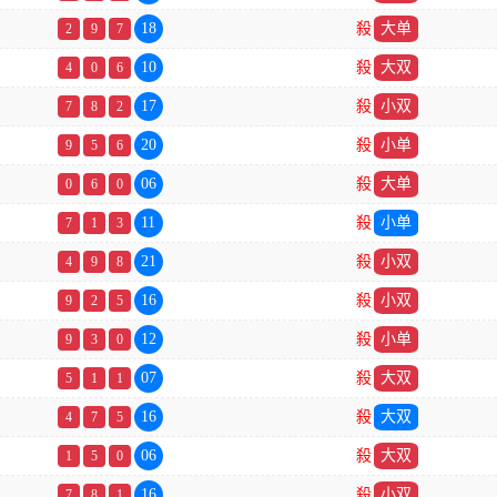
18
殺
大单
2
9
7
10
殺
大双
4
0
6
17
殺
小双
7
8
2
20
殺
小单
9
5
6
06
殺
大单
0
6
0
11
殺
小单
7
1
3
21
殺
小双
4
9
8
16
殺
小双
9
2
5
12
殺
小单
9
3
0
07
殺
大双
5
1
1
16
殺
大双
4
7
5
06
殺
大双
1
5
0
16
殺
小双
7
8
1