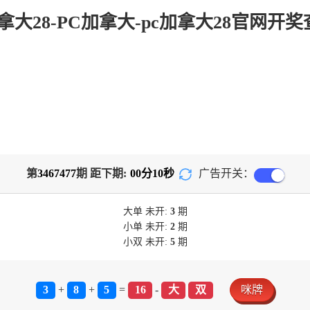
第
3467477
期 距下期:
00
分
10
秒
广告开关：
大单
未开:
3
期
小单
未开:
2
期
小双
未开:
5
期
3
+
8
+
5
=
16
-
大
双
咪牌