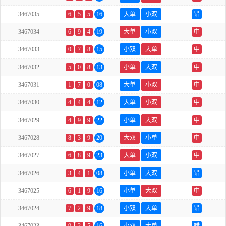
3467035
6
5
5
16
大单
小双
错
3467034
6
9
4
19
大单
小双
中
3467033
0
7
8
15
小双
大单
中
3467032
5
0
8
13
小单
大双
中
3467031
1
7
0
08
大单
小双
中
3467030
4
4
4
12
大单
小双
中
3467029
4
9
9
22
小单
大双
中
3467028
8
3
9
20
大双
小单
中
3467027
6
8
9
23
大单
小双
中
3467026
3
4
1
08
小单
大双
错
3467025
6
1
9
16
小单
大双
中
3467024
7
2
9
18
小双
大单
错