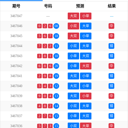
期号
号码
预测
结果
3467047
---
大双
小单
---
3467046
0
2
6
08
小双
大单
中
3467045
5
6
7
18
大双
小单
中
3467044
7
2
2
11
小双
大单
错
3467043
1
8
1
10
小单
大双
错
3467042
6
8
6
20
小单
大双
中
3467041
2
9
8
19
大双
小单
错
3467040
5
4
3
12
大双
小单
错
3467039
9
0
4
13
大双
小单
中
3467038
4
8
2
14
小双
大单
错
3467037
2
7
6
15
小单
大双
错
3467036
5
7
3
15
小双
大单
中