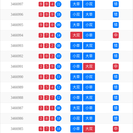
3466997
9
9
4
22
大单
小双
错
3466996
0
9
9
18
小双
大单
错
3466995
9
0
0
09
大单
小双
错
3466994
3
7
4
14
大双
小单
中
3466993
4
2
2
08
小单
大双
错
3466992
1
0
2
03
小双
大单
错
3466991
2
5
9
16
小单
大双
中
3466990
8
2
1
11
大单
小双
错
3466989
3
5
4
12
大双
小单
错
3466988
3
2
7
12
小单
大双
错
3466987
2
5
1
08
大双
小单
错
3466986
2
8
8
18
小双
大单
错
3466985
6
7
5
18
小单
大双
中