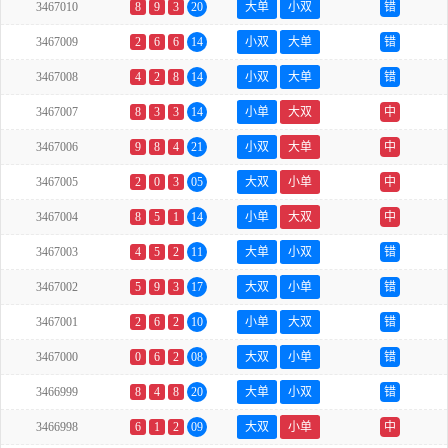
3467010
8
9
3
20
大单
小双
错
3467009
2
6
6
14
小双
大单
错
3467008
4
2
8
14
小双
大单
错
3467007
8
3
3
14
小单
大双
中
3467006
9
8
4
21
小双
大单
中
3467005
2
0
3
05
大双
小单
中
3467004
8
5
1
14
小单
大双
中
3467003
4
5
2
11
大单
小双
错
3467002
5
9
3
17
大双
小单
错
3467001
2
6
2
10
小单
大双
错
3467000
0
6
2
08
大双
小单
错
3466999
8
4
8
20
大单
小双
错
3466998
6
1
2
09
大双
小单
中