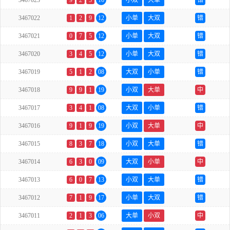
3467023
9
2
5
16
小双
大单
错
3467022
1
2
9
12
小单
大双
错
3467021
0
7
5
12
小单
大双
错
3467020
3
4
5
12
小单
大双
错
3467019
5
1
2
08
大双
小单
错
3467018
9
9
1
19
小双
大单
中
3467017
3
4
1
08
大双
小单
错
3467016
9
1
9
19
小双
大单
中
3467015
8
3
7
18
小双
大单
错
3467014
6
3
0
09
大双
小单
中
3467013
6
0
7
13
小双
大单
错
3467012
7
1
9
17
小单
大双
错
3467011
2
1
3
06
大单
小双
中