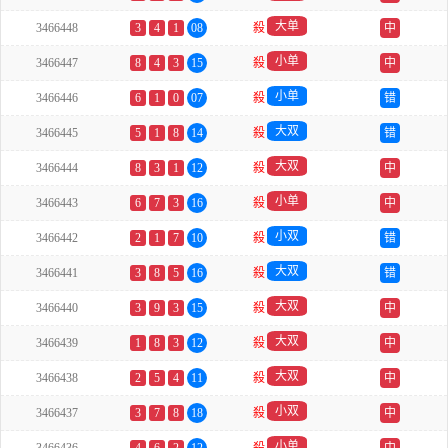
大单
3466448
3
4
1
08
殺
中
小单
3466447
8
4
3
15
殺
中
小单
3466446
6
1
0
07
殺
错
大双
3466445
5
1
8
14
殺
错
大双
3466444
8
3
1
12
殺
中
小单
3466443
6
7
3
16
殺
中
小双
3466442
2
1
7
10
殺
错
大双
3466441
3
8
5
16
殺
错
大双
3466440
3
9
3
15
殺
中
大双
3466439
1
8
3
12
殺
中
大双
3466438
2
5
4
11
殺
中
小双
3466437
3
7
8
18
殺
中
小单