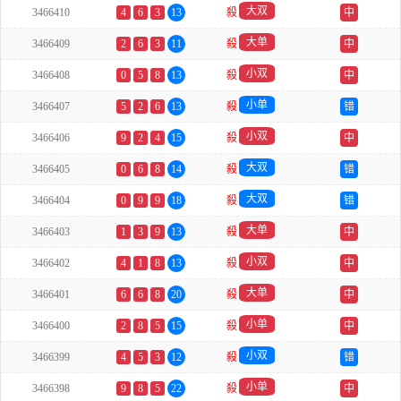
大双
3466410
4
6
3
13
殺
中
大单
3466409
2
6
3
11
殺
中
小双
3466408
0
5
8
13
殺
中
小单
3466407
5
2
6
13
殺
错
小双
3466406
9
2
4
15
殺
中
大双
3466405
0
6
8
14
殺
错
大双
3466404
0
9
9
18
殺
错
大单
3466403
1
3
9
13
殺
中
小双
3466402
4
1
8
13
殺
中
大单
3466401
6
6
8
20
殺
中
小单
3466400
2
8
5
15
殺
中
小双
3466399
4
5
3
12
殺
错
小单
3466398
9
8
5
22
殺
中