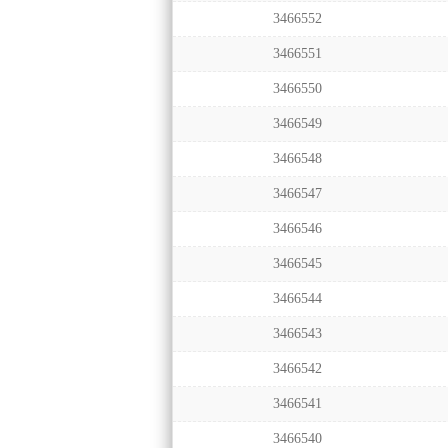
3466552
3466551
3466550
3466549
3466548
3466547
3466546
3466545
3466544
3466543
3466542
3466541
3466540