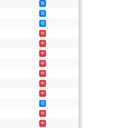
错
错
错
中
中
中
中
中
中
中
错
中
中