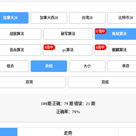
加拿大28
加拿大西28
台湾28
比特币28
战狼算法
破军算法
炼狱算法
浴血算法
pc算法
麒麟算法
组合
杀组
大小
单双
双项
双组
100期 正确：79 期 错误：21 期
正确率：79%
走势