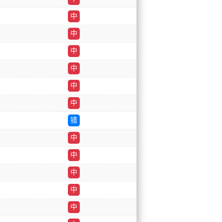
中
中
中
中
中
中
错
中
中
中
中
中