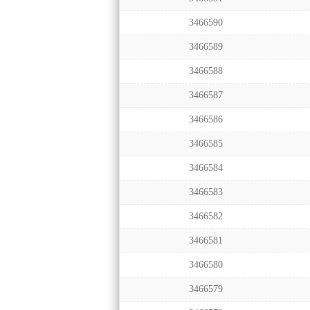
3466590
3466589
3466588
3466587
3466586
3466585
3466584
3466583
3466582
3466581
3466580
3466579