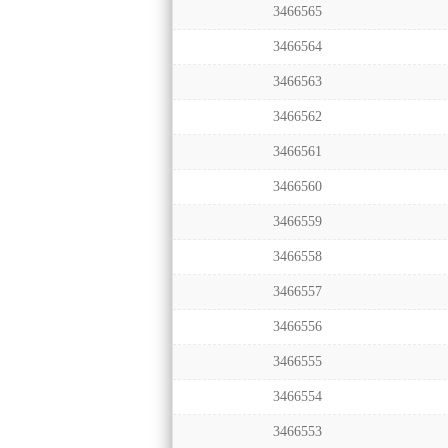
3466565
3466564
3466563
3466562
3466561
3466560
3466559
3466558
3466557
3466556
3466555
3466554
3466553