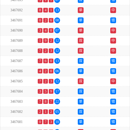
3467693
5
1
1
07
双
错
3467692
8
4
1
13
单
中
3467691
0
2
6
08
单
错
3467690
3
4
0
07
单
中
3467689
1
9
2
12
双
中
3467688
7
2
3
12
双
中
3467687
7
6
0
13
双
错
3467686
4
2
0
06
单
错
3467685
7
2
3
12
双
中
3467684
3
5
9
17
双
错
3467683
7
8
7
22
单
错
3467682
2
1
2
05
双
错
3467681
0
7
3
10
单
错