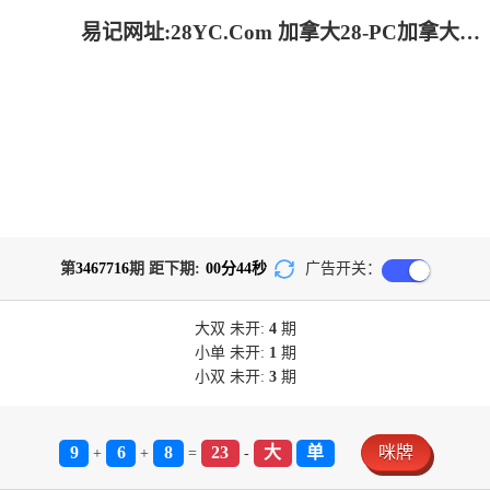
易记网址:28YC.Com 加拿大28-PC加拿大-pc加拿大28官网开奖查询|加拿大28开奖结果预测官网|加拿大预测28在线预测官网_火热研究!
第
3467716
期 距下期:
00
分
44
秒
广告开关：
大双
未开:
4
期
小单
未开:
1
期
小双
未开:
3
期
9
6
8
23
大
单
咪牌
+
+
=
-