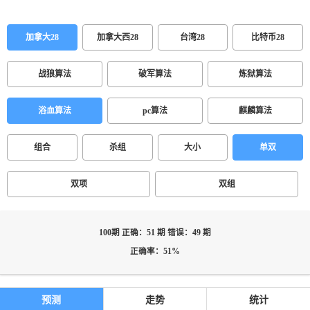
加拿大28
加拿大西28
台湾28
比特币28
战狼算法
破军算法
炼狱算法
浴血算法
pc算法
麒麟算法
组合
杀组
大小
单双
双项
双组
100期 正确：51 期 错误：49 期
正确率：51%
预测
走势
统计