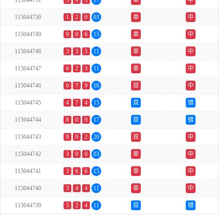
115044751
5
9
3
17
单
中
115044750
1
2
0
03
单
中
115044749
9
0
6
15
单
中
115044748
3
3
5
11
单
中
115044747
6
2
3
11
单
中
115044746
0
7
9
16
双
中
115044745
4
7
4
15
双
错
115044744
8
0
9
17
双
错
115044743
9
9
2
20
双
中
115044742
3
0
0
03
单
中
115044741
3
6
6
15
单
中
115044740
3
4
4
11
单
中
115044739
5
2
4
11
双
错