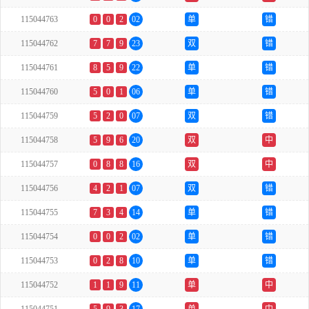
115044763
0
0
2
02
单
错
115044762
7
7
9
23
双
错
115044761
8
5
9
22
单
错
115044760
5
0
1
06
单
错
115044759
5
2
0
07
双
错
115044758
5
9
6
20
双
中
115044757
0
8
8
16
双
中
115044756
4
2
1
07
双
错
115044755
7
3
4
14
单
错
115044754
0
0
2
02
单
错
115044753
0
2
8
10
单
错
115044752
1
1
9
11
单
中