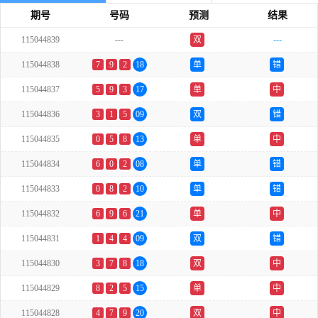
期号
号码
预测
结果
115044839
---
双
---
115044838
7
9
2
18
单
错
115044837
5
9
3
17
单
中
115044836
3
1
5
09
双
错
115044835
0
5
8
13
单
中
115044834
6
0
2
08
单
错
115044833
0
8
2
10
单
错
115044832
6
9
6
21
单
中
115044831
1
4
4
09
双
错
115044830
3
7
8
18
双
中
115044829
8
2
5
15
单
中
115044828
4
7
9
20
双
中