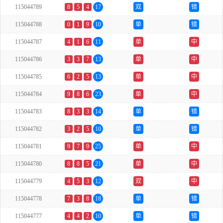
115044789
8
5
4
17
双
错
115044788
0
1
9
10
单
错
115044787
4
1
6
11
单
中
115044786
3
3
7
13
单
中
115044785
6
2
5
13
单
中
115044784
9
8
6
23
单
中
115044783
8
3
3
14
单
错
115044782
3
2
5
10
单
错
115044781
9
7
9
25
单
中
115044780
8
8
5
21
单
中
115044779
4
5
3
12
双
中
115044778
7
3
8
18
单
错
115044777
4
4
2
10
单
错