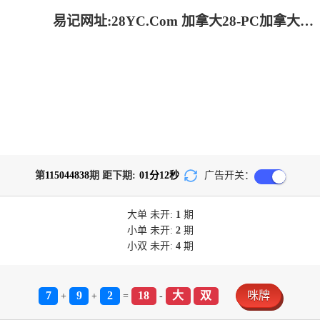
易记网址:28YC.Com 加拿大28-PC加拿大-pc加拿大28官网开奖查询|加拿大28开奖结果预测官网|加拿大预测28在线预测官网_火热研究!
第
115044838
期 距下期:
01
分
12
秒
广告开关：
大单
未开:
1
期
小单
未开:
2
期
小双
未开:
4
期
7
9
2
18
大
双
咪牌
+
+
=
-