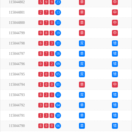
115044802
5
9
9
23
单
中
115044801
2
7
4
13
单
中
115044800
4
7
0
11
单
中
115044799
9
8
2
19
单
中
115044798
6
2
3
11
双
错
115044797
8
7
1
16
单
错
115044796
0
7
2
09
双
错
115044795
2
0
3
05
双
错
115044794
1
0
0
01
单
中
115044793
8
2
1
11
双
错
115044792
3
0
1
04
单
错
115044791
1
3
6
10
单
错
115044790
6
0
0
06
单
错