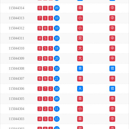
115044314
0
1
8
09
单
中
115044313
7
1
2
10
小
中
115044312
9
0
1
10
小
中
115044311
4
5
1
10
双
中
115044310
8
5
5
18
大
中
115044309
2
9
9
20
大
中
115044308
0
7
3
10
单
错
115044307
6
9
6
21
单
中
115044306
1
7
2
10
大
错
115044305
1
3
5
09
单
中
115044304
3
2
6
11
小
中
115044303
4
5
6
15
单
中