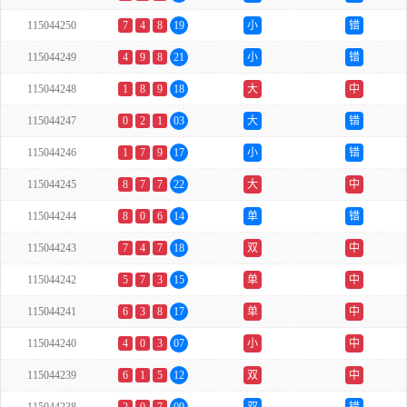
115044250
7
4
8
19
小
错
115044249
4
9
8
21
小
错
115044248
1
8
9
18
大
中
115044247
0
2
1
03
大
错
115044246
1
7
9
17
小
错
115044245
8
7
7
22
大
中
115044244
8
0
6
14
单
错
115044243
7
4
7
18
双
中
115044242
5
7
3
15
单
中
115044241
6
3
8
17
单
中
115044240
4
0
3
07
小
中
115044239
6
1
5
12
双
中