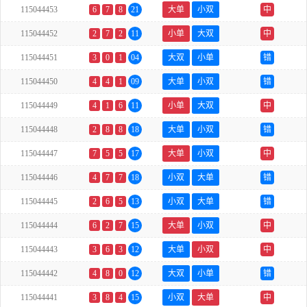
115044453
6
7
8
21
大单
小双
中
115044452
2
7
2
11
小单
大双
中
115044451
3
0
1
04
大双
小单
错
115044450
4
4
1
09
大单
小双
错
115044449
4
1
6
11
小单
大双
中
115044448
2
8
8
18
大单
小双
错
115044447
7
5
5
17
大单
小双
中
115044446
4
7
7
18
小双
大单
错
115044445
2
6
5
13
小双
大单
错
115044444
6
2
7
15
大单
小双
中
115044443
3
6
3
12
大单
小双
中
115044442
4
8
0
12
大双
小单
错
115044441
3
8
4
15
小双
大单
中