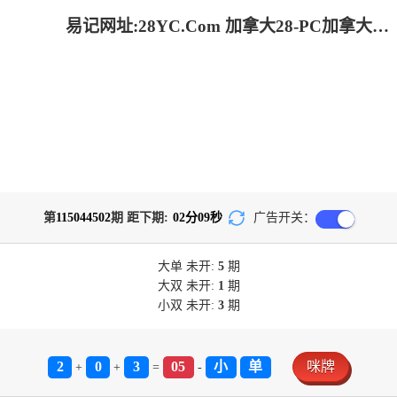
易记网址:28YC.Com 加拿大28-PC加拿大-pc加拿大28官网开奖查询|加拿大28开奖结果预测官网|加拿大预测28在线预测官网_火热研究!
第
115044502
期 距下期:
02
分
09
秒
广告开关：
大单
未开:
5
期
大双
未开:
1
期
小双
未开:
3
期
2
0
3
05
小
单
咪牌
+
+
=
-