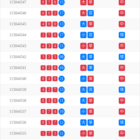
115044547
0
7
8
15
大
单
中
115044546
6
6
5
17
大
双
中
115044545
4
9
0
13
大
单
中
115044544
2
7
8
17
小
双
错
115044543
4
3
4
11
小
单
中
115044542
3
2
3
08
大
单
错
115044541
6
2
8
16
大
单
中
115044540
8
4
9
21
小
单
中
115044539
4
2
7
13
大
双
错
115044538
8
3
0
11
大
单
中
115044537
8
7
4
19
小
单
中
115044536
0
5
7
12
大
单
错
115044535
1
7
3
11
小
单
中