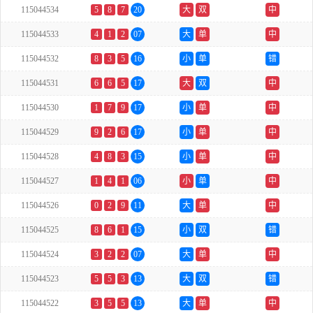
115044534
5
8
7
20
大
双
中
115044533
4
1
2
07
大
单
中
115044532
8
3
5
16
小
单
错
115044531
6
6
5
17
大
双
中
115044530
1
7
9
17
小
单
中
115044529
9
2
6
17
小
单
中
115044528
4
8
3
15
小
单
中
115044527
1
4
1
06
小
单
中
115044526
0
2
9
11
大
单
中
115044525
8
6
1
15
小
双
错
115044524
3
2
2
07
大
单
中
115044523
5
5
3
13
大
双
错
115044522
3
5
5
13
大
单
中