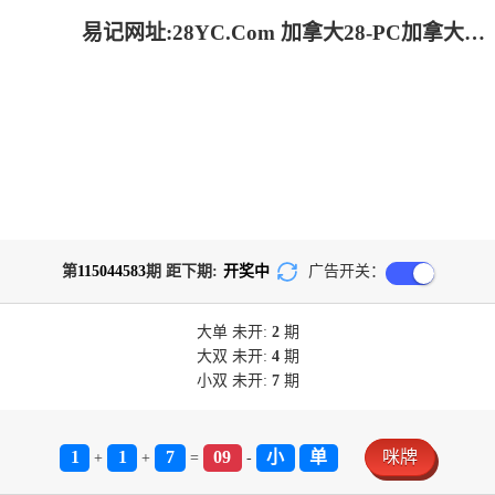
易记网址:28YC.Com 加拿大28-PC加拿大-pc加拿大28官网开奖查询|加拿大28开奖结果预测官网|加拿大预测28在线预测官网_火热研究!
第
115044583
期 距下期:
开奖中
广告开关：
大单
未开:
2
期
大双
未开:
4
期
小双
未开:
7
期
1
1
7
09
小
单
咪牌
+
+
=
-