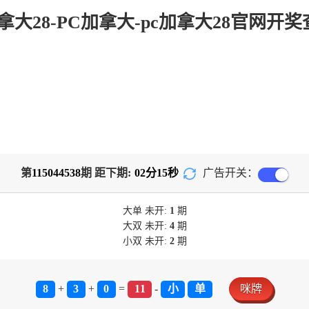
第
115044538
期 距下期:
02
分
15
秒
广告开关：
大单
未开:
1
期
大双
未开:
4
期
小双
未开:
2
期
8
+
3
+
0
=
11
-
小
单
咪牌