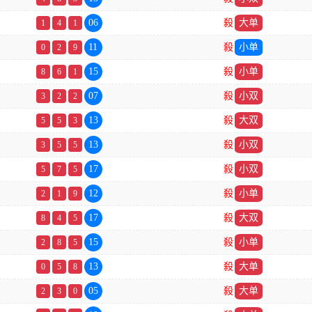
06
殺
大单
1
4
1
11
殺
小单
0
2
9
15
殺
小单
8
6
1
07
殺
小双
3
2
2
13
殺
大双
5
5
3
13
殺
小双
3
5
5
17
殺
小双
5
7
5
12
殺
小单
2
1
9
17
殺
大双
8
4
5
15
殺
小单
2
8
5
13
殺
大单
0
5
8
05
殺
大单
2
3
0