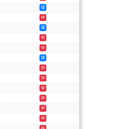
错
中
错
中
中
错
中
中
中
中
中
中
中