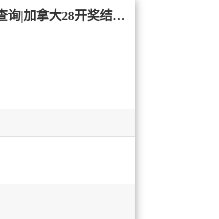
易记网址:28YC.Com 加拿大28-PC加拿大-pc加拿大28官网开奖查询|加拿大28开奖结果预测官网|加拿大预测28在线预测官网_火热研究!