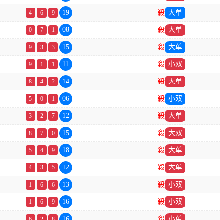
19
殺
大单
4
6
9
08
殺
大单
0
7
1
15
殺
大单
9
3
3
11
殺
小双
9
1
1
14
殺
大单
8
4
2
06
殺
小双
5
0
1
12
殺
大单
3
2
7
15
殺
大双
8
7
0
18
殺
大单
5
4
9
12
殺
大单
4
3
5
13
殺
小双
1
6
6
16
殺
小双
1
6
9
16
殺
小单
6
2
8