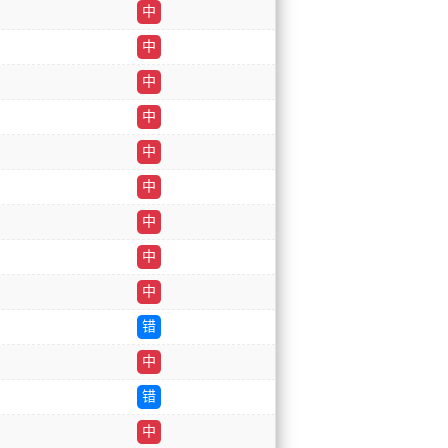
中
中
中
中
中
中
中
中
中
错
中
错
中