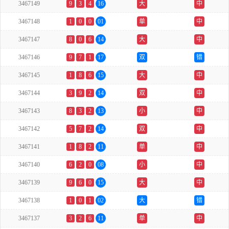
3467149
9
3
4
16
大
中
3467148
1
0
0
01
单
中
3467147
8
0
6
14
大
中
3467146
9
7
1
17
双
错
3467145
1
8
6
15
大
中
3467144
3
9
2
14
双
中
3467143
8
3
2
13
小
中
3467142
5
7
2
14
双
中
3467141
1
8
2
11
单
中
3467140
6
2
0
08
小
中
3467139
9
6
0
15
大
中
3467138
1
0
1
02
大
错
3467137
3
2
6
11
单
中