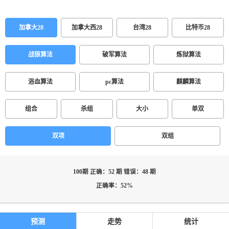
加拿大28
加拿大西28
台湾28
比特币28
战狼算法
破军算法
炼狱算法
浴血算法
pc算法
麒麟算法
组合
杀组
大小
单双
双项
双组
100期 正确：52 期 错误：48 期
正确率：52%
预测
走势
统计