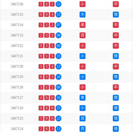
3467136
5
6
1
12
小
中
3467135
0
9
4
13
大
错
3467134
3
2
2
07
单
中
3467133
2
3
3
08
双
中
3467132
0
5
1
06
小
中
3467131
9
1
5
15
小
错
3467130
5
3
4
12
小
中
3467129
8
5
3
16
小
错
3467128
5
1
2
08
小
中
3467127
4
6
6
16
单
错
3467126
8
8
9
25
小
错
3467125
5
9
9
23
双
错
3467124
2
8
3
13
双
错