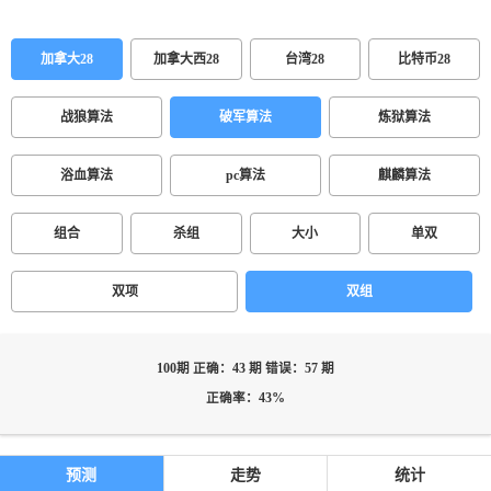
加拿大28
加拿大西28
台湾28
比特币28
战狼算法
破军算法
炼狱算法
浴血算法
pc算法
麒麟算法
组合
杀组
大小
单双
双项
双组
100期 正确：43 期 错误：57 期
正确率：43%
预测
走势
统计