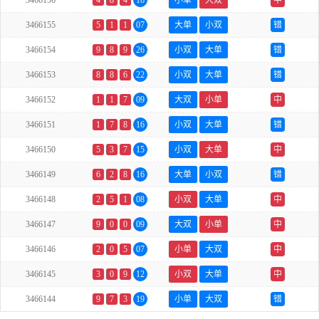
3466156
4
8
4
16
小单
大双
中
3466155
5
1
1
07
大单
小双
错
3466154
9
8
9
26
小双
大单
错
3466153
8
8
6
22
小双
大单
错
3466152
1
1
7
09
大双
小单
中
3466151
1
7
8
16
小双
大单
错
3466150
5
3
7
15
小双
大单
中
3466149
6
2
8
16
大单
小双
错
3466148
2
5
1
08
小双
大单
中
3466147
9
0
0
09
大双
小单
中
3466146
2
0
5
07
小单
大双
中
3466145
3
0
9
12
小双
大单
中
3466144
9
7
3
19
小单
大双
错