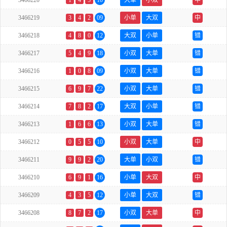
3466220
1
4
5
10
大单
小双
中
3466219
3
4
2
09
小单
大双
中
3466218
4
8
0
12
大双
小单
错
3466217
5
4
9
18
小双
大单
错
3466216
1
0
8
09
小双
大单
错
3466215
6
9
7
22
小双
大单
错
3466214
7
8
2
17
大双
小单
错
3466213
1
6
6
13
小双
大单
错
3466212
0
5
5
10
小双
大单
中
3466211
9
9
2
20
大单
小双
错
3466210
6
9
1
16
小单
大双
中
3466209
4
3
5
12
小单
大双
错
3466208
8
7
2
17
小双
大单
中