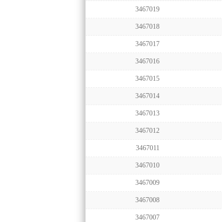
3467019
3467018
3467017
3467016
3467015
3467014
3467013
3467012
3467011
3467010
3467009
3467008
3467007