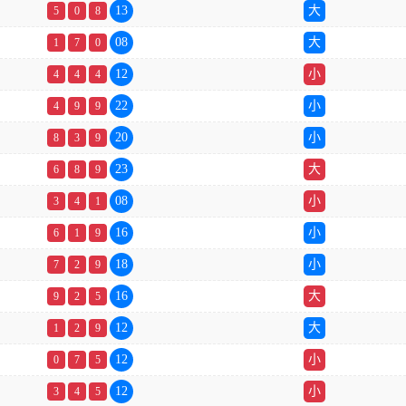
13
大
5
0
8
08
大
1
7
0
12
小
4
4
4
22
小
4
9
9
20
小
8
3
9
23
大
6
8
9
08
小
3
4
1
16
小
6
1
9
18
小
7
2
9
16
大
9
2
5
12
大
1
2
9
12
小
0
7
5
12
小
3
4
5