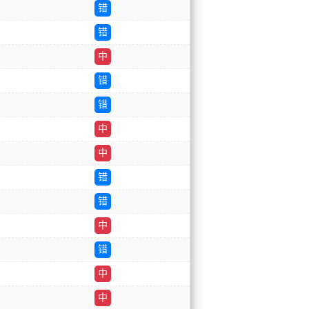
错
错
中
错
错
中
中
错
错
中
错
中
中