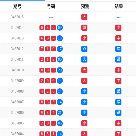
期号
号码
预测
结果
3467015
---
大
---
3467014
6
3
0
09
单
中
3467013
6
0
7
13
小
中
3467012
7
1
9
17
双
错
3467011
2
1
3
06
大
错
3467010
8
9
3
20
大
中
3467009
2
6
6
14
大
中
3467008
4
2
8
14
小
错
3467007
8
3
3
14
小
错
3467006
9
8
4
21
小
错
3467005
2
0
3
05
小
中
3467004
8
5
1
14
大
中