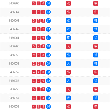
3466965
3
3
0
06
双
中
3466964
7
5
1
13
小
中
3466963
5
7
5
17
双
错
3466962
2
4
7
13
双
错
3466961
1
4
6
11
双
错
3466960
5
9
4
18
大
中
3466959
9
6
8
23
小
错
3466958
2
2
5
09
大
错
3466957
4
4
0
08
小
中
3466956
3
9
0
12
大
错
3466955
5
8
2
15
大
中
3466954
4
0
4
08
大
错
3466953
4
8
4
16
双
中