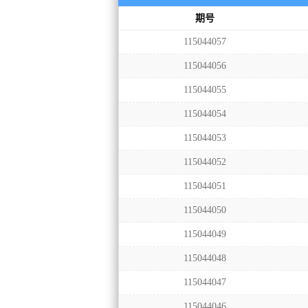
期号
115044057
115044056
115044055
115044054
115044053
115044052
115044051
115044050
115044049
115044048
115044047
115044046