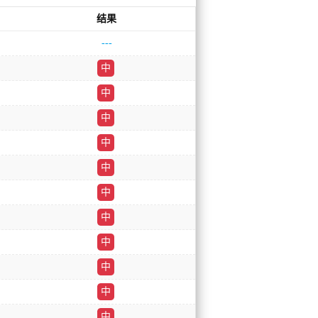
结果
---
中
中
中
中
中
中
中
中
中
中
中