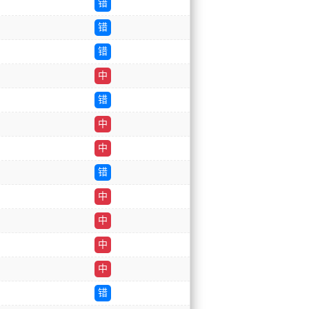
错
错
错
中
错
中
中
错
中
中
中
中
错