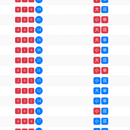
19
大
双
8
7
4
01
小
单
1
0
0
14
大
双
4
4
6
16
大
单
5
9
2
06
小
单
1
1
4
21
大
双
5
7
9
11
小
单
6
0
5
15
小
双
2
8
5
12
大
单
7
3
2
14
小
单
9
3
2
11
小
双
3
6
2
17
小
双
4
9
4