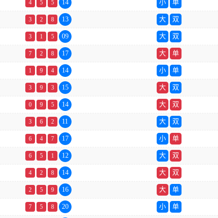
14
小
单
4
5
5
13
大
双
3
2
8
09
大
双
3
1
5
17
大
单
7
2
8
14
小
单
1
9
4
15
大
双
3
9
3
14
大
双
0
9
5
11
大
双
3
6
2
17
小
单
6
4
7
12
大
双
6
5
1
14
大
双
4
2
8
16
大
单
2
5
9
20
小
单
7
5
8