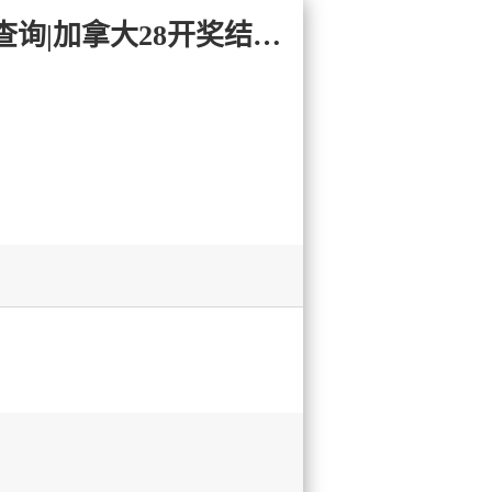
易记网址:28YC.Com 加拿大28-PC加拿大-pc加拿大28官网开奖查询|加拿大28开奖结果预测官网|加拿大预测28在线预测官网_火热研究!