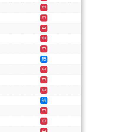
中
中
中
中
中
错
中
中
中
错
中
中
中