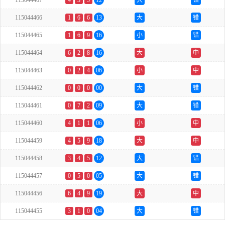
115044467
4
3
5
12
大
错
115044466
1
6
6
13
大
错
115044465
1
6
9
16
小
错
115044464
6
2
8
16
大
中
115044463
0
2
4
06
小
中
115044462
0
0
0
00
大
错
115044461
0
7
2
09
大
错
115044460
4
1
1
06
小
中
115044459
4
5
9
18
大
中
115044458
3
4
5
12
大
错
115044457
0
5
0
05
大
错
115044456
6
4
9
19
大
中
115044455
3
1
0
04
大
错