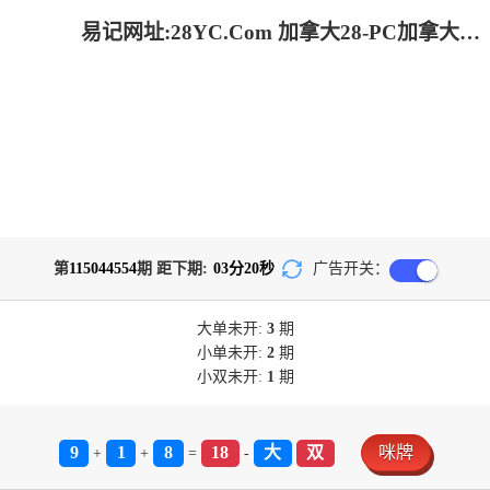
易记网址:28YC.Com 加拿大28-PC加拿大-pc加拿大28官网开奖查询|加拿大28开奖结果预测官网|加拿大预测28在线预测官网_火热研究!
第
115044554
期 距下期:
03
分
19
秒
广告开关：
大单
未开:
3
期
小单
未开:
2
期
小双
未开:
1
期
9
1
8
18
大
双
咪牌
+
+
=
-