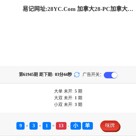
易记网址:28YC.Com 加拿大28-PC加拿大-pc加拿大28官网开奖查询|加拿大28开奖结果预测官网|加拿大预测28在线预测官网_火热研究!
第
61945
期 距下期:
03
分
44
秒
广告开关：
大单
未开:
5
期
大双
未开:
1
期
小双
未开:
3
期
9
3
1
13
小
单
咪牌
+
+
=
-