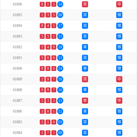
61896
8
1
5
14
双
中
61895
1
3
5
09
双
错
61894
8
4
5
17
双
错
61893
5
5
1
11
双
错
61892
5
4
9
18
单
错
61891
5
0
6
11
双
错
61890
9
9
6
24
单
错
61889
2
9
7
18
双
中
61888
0
9
7
16
单
错
61887
5
3
3
11
单
中
61886
3
8
1
12
单
错
61885
2
1
0
03
双
错
61884
1
7
1
09
双
错