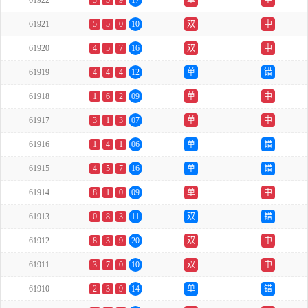
61922
3
5
9
17
单
中
61921
5
5
0
10
双
中
61920
4
5
7
16
双
中
61919
4
4
4
12
单
错
61918
1
6
2
09
单
中
61917
3
1
3
07
单
中
61916
1
4
1
06
单
错
61915
4
5
7
16
单
错
61914
8
1
0
09
单
中
61913
0
8
3
11
双
错
61912
8
3
9
20
双
中
61911
3
7
0
10
双
中
61910
2
3
9
14
单
错