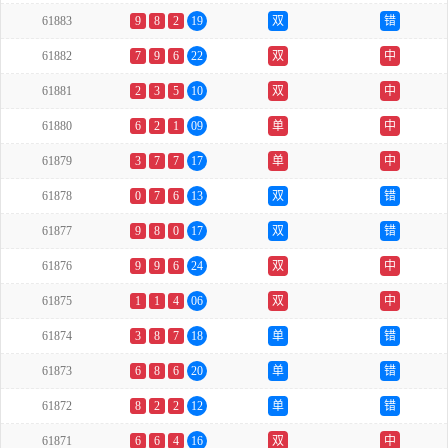
61883
9
8
2
19
双
错
61882
7
9
6
22
双
中
61881
2
3
5
10
双
中
61880
6
2
1
09
单
中
61879
3
7
7
17
单
中
61878
0
7
6
13
双
错
61877
9
8
0
17
双
错
61876
9
9
6
24
双
中
61875
1
1
4
06
双
中
61874
3
8
7
18
单
错
61873
6
8
6
20
单
错
61872
8
2
2
12
单
错
61871
6
6
4
16
双
中