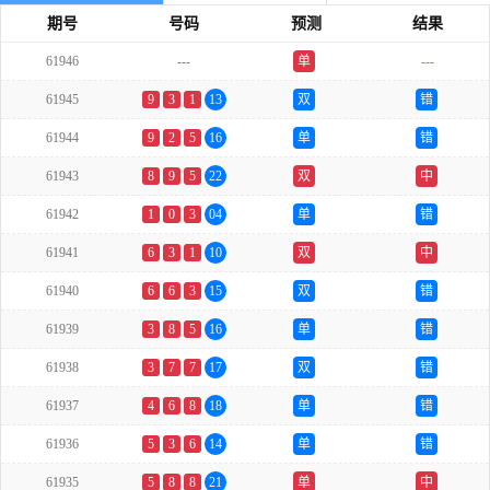
期号
号码
预测
结果
61946
---
单
---
61945
9
3
1
13
双
错
61944
9
2
5
16
单
错
61943
8
9
5
22
双
中
61942
1
0
3
04
单
错
61941
6
3
1
10
双
中
61940
6
6
3
15
双
错
61939
3
8
5
16
单
错
61938
3
7
7
17
双
错
61937
4
6
8
18
单
错
61936
5
3
6
14
单
错
61935
5
8
8
21
单
中