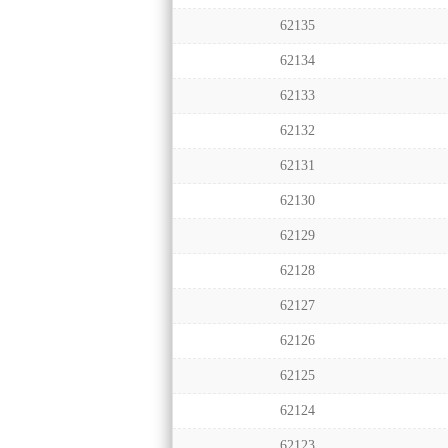
62135
62134
62133
62132
62131
62130
62129
62128
62127
62126
62125
62124
62123