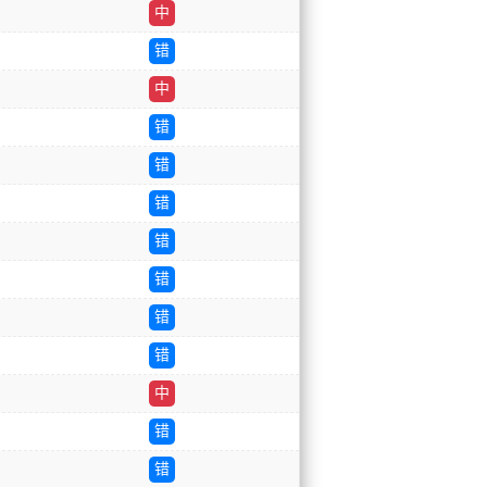
中
错
中
错
错
错
错
错
错
错
中
错
错