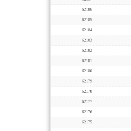
62186
62185
62184
62183
62182
62181
62180
62179
62178
62177
62176
62175