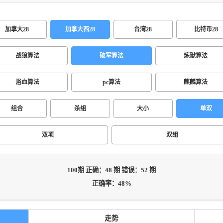
加拿大28
加拿大西28
台湾28
比特币28
战狼算法
破军算法
炼狱算法
浴血算法
pc算法
麒麟算法
组合
杀组
大小
单双
双项
双组
100期 正确：48 期 错误：52 期
正确率：48%
走势