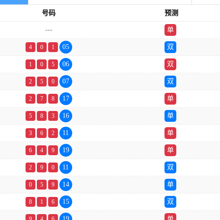
号码
预测
---
单
05
双
4
0
1
06
双
1
0
5
07
双
2
5
0
17
单
2
7
8
16
单
5
8
3
11
单
3
6
2
19
单
6
4
9
11
双
2
9
0
14
单
0
5
9
15
双
8
1
6
19
单
9
4
6