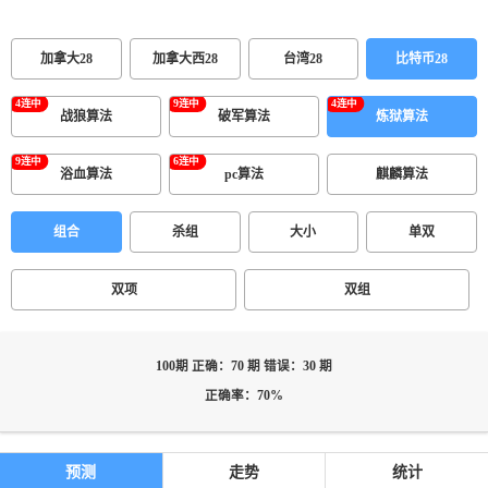
加拿大28
加拿大西28
台湾28
比特币28
战狼算法
破军算法
炼狱算法
浴血算法
pc算法
麒麟算法
组合
杀组
大小
单双
双项
双组
100期 正确：70 期 错误：30 期
正确率：70%
预测
走势
统计