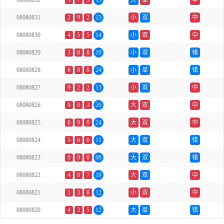
08080832
3
7
3
13
大
单
中
08080831
2
9
2
13
小
双
中
08080830
4
5
5
14
小
双
中
08080829
3
8
8
19
小
双
错
08080828
8
8
8
24
小
单
错
08080827
9
2
2
13
小
双
中
08080826
9
8
3
20
大
双
中
08080825
6
9
9
24
大
双
中
08080824
5
6
0
11
大
双
错
08080823
0
9
0
09
大
双
错
08080822
4
8
7
19
大
双
中
08080821
1
3
8
12
小
双
中
08080820
4
3
5
12
大
单
错