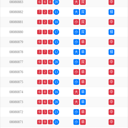
08080883
6
6
8
20
大
双
中
08080882
7
2
2
11
大
双
错
08080881
1
2
7
10
小
双
中
08080880
7
3
7
17
小
双
错
08080879
9
3
3
15
小
单
中
08080878
3
7
2
12
大
单
错
08080877
9
5
6
20
小
双
中
08080876
2
2
9
13
小
单
中
08080875
2
6
7
15
小
单
中
08080874
6
8
2
16
大
单
中
08080873
9
6
5
20
大
单
中
08080872
9
5
9
23
小
单
中
08080871
9
9
3
21
小
单
中