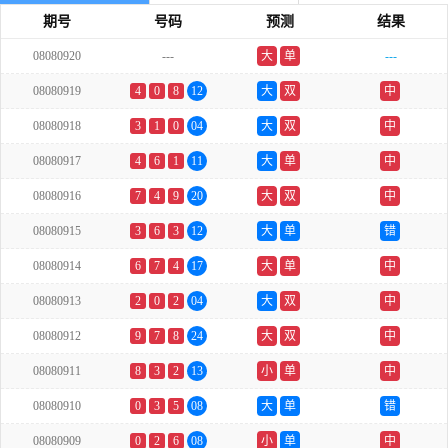
期号
号码
预测
结果
08080920
---
大
单
---
08080919
4
0
8
12
大
双
中
08080918
3
1
0
04
大
双
中
08080917
4
6
1
11
大
单
中
08080916
7
4
9
20
大
双
中
08080915
3
6
3
12
大
单
错
08080914
6
7
4
17
大
单
中
08080913
2
0
2
04
大
双
中
08080912
9
7
8
24
大
双
中
08080911
8
3
2
13
小
单
中
08080910
0
3
5
08
大
单
错
08080909
0
2
6
08
小
单
中