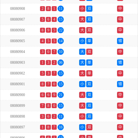
08080908
2
8
1
11
小
双
中
08080907
5
6
4
15
大
双
中
08080906
8
9
5
22
大
双
中
08080905
4
5
5
14
小
单
错
08080904
3
0
7
10
大
双
中
08080903
1
3
2
06
大
单
错
08080902
5
3
7
15
大
单
中
08080901
8
7
0
15
小
双
错
08080900
6
6
9
21
大
双
中
08080899
7
8
0
15
大
双
中
08080898
3
6
2
11
小
双
中
08080897
1
8
7
16
小
双
中