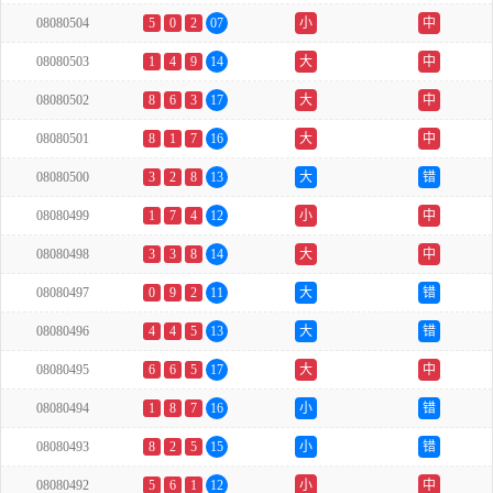
08080504
5
0
2
07
小
中
08080503
1
4
9
14
大
中
08080502
8
6
3
17
大
中
08080501
8
1
7
16
大
中
08080500
3
2
8
13
大
错
08080499
1
7
4
12
小
中
08080498
3
3
8
14
大
中
08080497
0
9
2
11
大
错
08080496
4
4
5
13
大
错
08080495
6
6
5
17
大
中
08080494
1
8
7
16
小
错
08080493
8
2
5
15
小
错
08080492
5
6
1
12
小
中