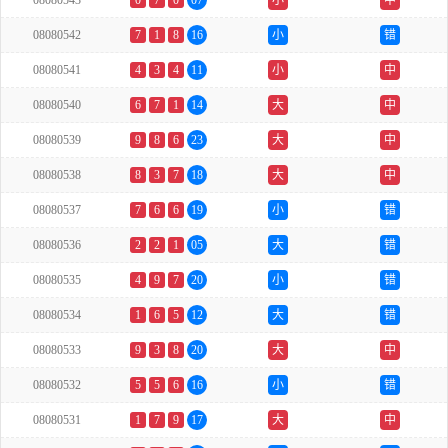
08080543
0
7
0
07
小
中
08080542
7
1
8
16
小
错
08080541
4
3
4
11
小
中
08080540
6
7
1
14
大
中
08080539
9
8
6
23
大
中
08080538
8
3
7
18
大
中
08080537
7
6
6
19
小
错
08080536
2
2
1
05
大
错
08080535
4
9
7
20
小
错
08080534
1
6
5
12
大
错
08080533
9
3
8
20
大
中
08080532
5
5
6
16
小
错
08080531
1
7
9
17
大
中