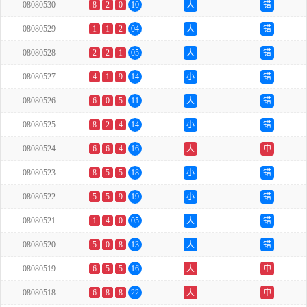
08080530
8
2
0
10
大
错
08080529
1
1
2
04
大
错
08080528
2
2
1
05
大
错
08080527
4
1
9
14
小
错
08080526
6
0
5
11
大
错
08080525
8
2
4
14
小
错
08080524
6
6
4
16
大
中
08080523
8
5
5
18
小
错
08080522
5
5
9
19
小
错
08080521
1
4
0
05
大
错
08080520
5
0
8
13
大
错
08080519
6
5
5
16
大
中
08080518
6
8
8
22
大
中