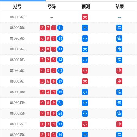
期号
号码
预测
结果
08080567
---
大
---
双
08080566
3
7
1
11
大
错
08080565
6
9
3
18
小
错
08080564
2
8
3
13
大
错
08080563
7
2
5
14
小
错
08080562
6
0
2
08
小
中
08080561
5
6
8
19
大
中
08080560
3
4
9
16
小
错
08080559
6
6
9
21
小
错
08080558
7
8
9
24
小
错
08080557
1
3
9
13
小
中
08080556
3
4
3
10
大
错