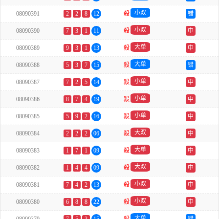
小双
08090391
2
2
8
12
殺
错
小双
08090390
7
3
1
11
殺
中
大单
08090389
9
3
1
13
殺
中
大单
08090388
5
3
7
15
殺
错
小单
08090387
7
2
5
14
殺
中
小单
08090386
8
7
4
19
殺
中
小单
08090385
5
9
2
16
殺
中
大双
08090384
2
2
2
06
殺
中
大单
08090383
1
7
1
09
殺
中
大双
08090382
1
4
4
09
殺
中
小双
08090381
7
4
2
13
殺
中
小双
08090380
6
8
8
22
殺
中
大单