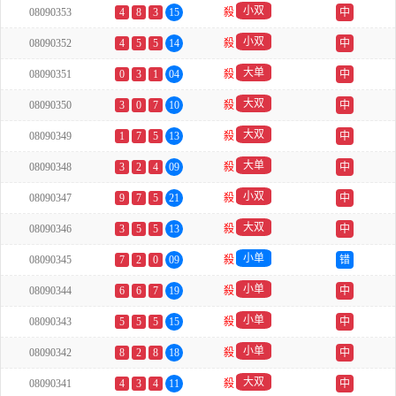
小双
08090353
4
8
3
15
殺
中
小双
08090352
4
5
5
14
殺
中
大单
08090351
0
3
1
04
殺
中
大双
08090350
3
0
7
10
殺
中
大双
08090349
1
7
5
13
殺
中
大单
08090348
3
2
4
09
殺
中
小双
08090347
9
7
5
21
殺
中
大双
08090346
3
5
5
13
殺
中
小单
08090345
7
2
0
09
殺
错
小单
08090344
6
6
7
19
殺
中
小单
08090343
5
5
5
15
殺
中
小单
08090342
8
2
8
18
殺
中
大双
08090341
4
3
4
11
殺
中