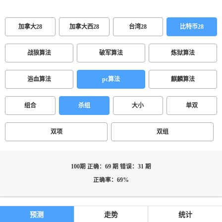
加拿大28
加拿大西28
台湾28
比特币28
战狼算法
破军算法
炼狱算法
浴血算法
pc算法
麒麟算法
组合
杀组
大小
单双
双项
双组
100期 正确：69 期 错误：31 期
正确率：69%
预测
走势
统计