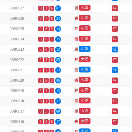
大单
08090327
0
1
6
07
殺
中
小单
08090326
9
7
8
24
殺
中
小双
08090325
3
6
5
14
殺
中
小单
08090324
8
6
1
15
殺
中
小单
08090323
5
0
8
13
殺
错
大双
08090322
2
3
0
05
殺
中
小单
08090321
7
3
3
13
殺
错
大单
08090320
3
0
3
06
殺
中
小双
08090319
5
4
4
13
殺
中
小单
08090318
6
1
5
12
殺
中
大双
08090317
0
5
4
09
殺
中
大双
08090316
1
8
8
17
殺
中
大双