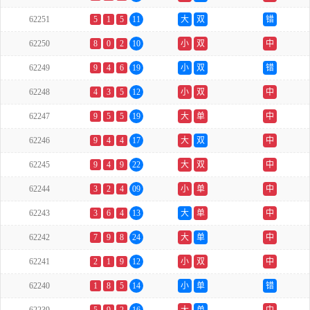
62251
5
1
5
11
大
双
错
62250
8
0
2
10
小
双
中
62249
9
4
6
19
小
双
错
62248
4
3
5
12
小
双
中
62247
9
5
5
19
大
单
中
62246
9
4
4
17
大
双
中
62245
9
4
9
22
大
双
中
62244
3
2
4
09
小
单
中
62243
3
6
4
13
大
单
中
62242
7
9
8
24
大
单
中
62241
2
1
9
12
小
双
中
62240
1
8
5
14
小
单
错