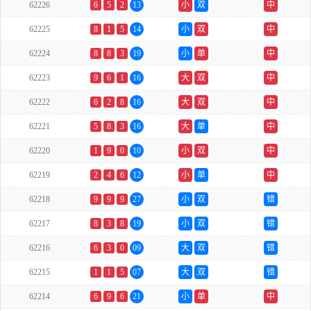
62226
6
5
2
13
小
双
中
62225
8
1
5
14
小
双
中
62224
8
8
3
19
小
单
中
62223
9
6
1
16
大
双
中
62222
6
2
8
16
大
双
中
62221
5
8
3
16
大
单
中
62220
1
9
0
10
小
双
中
62219
2
4
6
12
小
单
中
62218
9
9
9
27
小
双
错
62217
8
3
8
19
小
双
错
62216
6
3
0
09
大
双
错
62215
1
1
5
07
大
双
错
62214
6
9
6
21
小
单
中