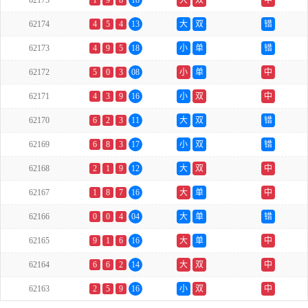
62175
1
9
8
18
大
双
中
62174
4
5
4
13
大
双
错
62173
4
9
5
18
小
单
错
62172
5
0
3
08
小
单
中
62171
4
3
9
16
小
双
中
62170
6
2
3
11
大
双
错
62169
6
8
3
17
小
双
错
62168
2
1
9
12
大
双
中
62167
1
8
7
16
大
单
中
62166
0
0
4
04
大
单
错
62165
9
1
6
16
大
单
中
62164
6
6
2
14
大
双
中
62163
2
5
9
16
小
双
中