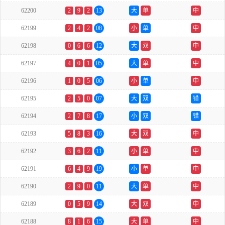
62200
2
9
2
13
大
单
中
62199
2
4
2
08
小
单
中
62198
0
6
6
12
大
双
中
62197
4
0
1
05
大
单
中
62196
1
0
5
06
小
单
中
62195
2
5
0
07
大
双
错
62194
2
7
8
17
小
双
错
62193
5
8
3
16
大
双
中
62192
3
6
2
11
小
单
中
62191
6
4
9
19
小
单
中
62190
2
9
0
11
大
单
中
62189
0
5
9
14
大
双
中
62188
8
1
6
15
大
单
中