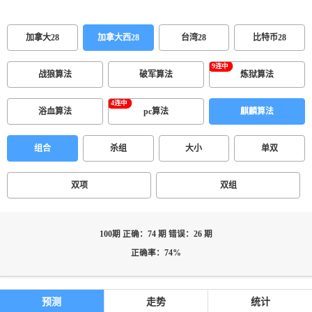
加拿大28
加拿大西28
台湾28
比特币28
战狼算法
破军算法
炼狱算法
浴血算法
pc算法
麒麟算法
组合
杀组
大小
单双
双项
双组
100期 正确：74 期 错误：26 期
正确率：74%
预测
走势
统计