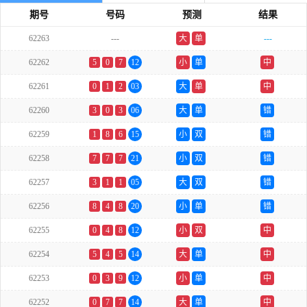
期号
号码
预测
结果
62263
---
大
单
---
62262
5
0
7
12
小
单
中
62261
0
1
2
03
大
单
中
62260
3
0
3
06
大
单
错
62259
1
8
6
15
小
双
错
62258
7
7
7
21
小
双
错
62257
3
1
1
05
大
双
错
62256
8
4
8
20
小
单
错
62255
0
4
8
12
小
双
中
62254
5
4
5
14
大
单
中
62253
0
3
9
12
小
单
中
62252
0
7
7
14
大
单
中