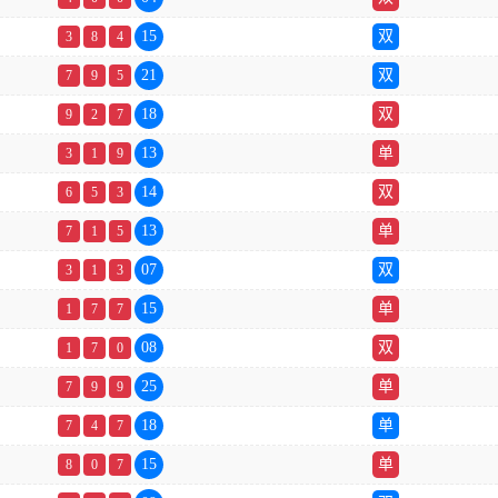
15
双
3
8
4
21
双
7
9
5
18
双
9
2
7
13
单
3
1
9
14
双
6
5
3
13
单
7
1
5
07
双
3
1
3
15
单
1
7
7
08
双
1
7
0
25
单
7
9
9
18
单
7
4
7
15
单
8
0
7