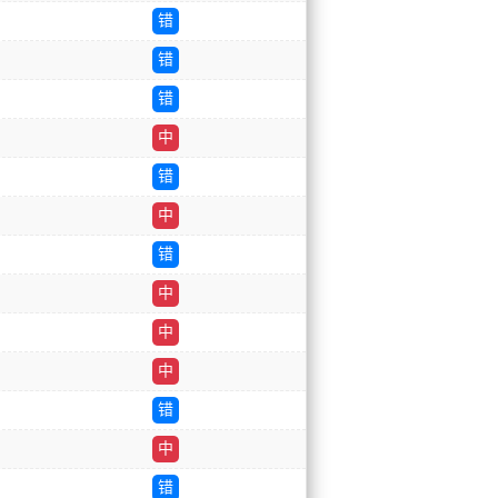
错
错
错
中
错
中
错
中
中
中
错
中
错