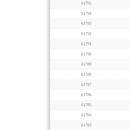
61795
61794
61793
61792
61791
61790
61789
61788
61787
61786
61785
61784
61783