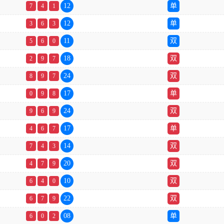
12
单
7
4
1
12
单
3
6
3
11
双
5
6
0
18
双
2
9
7
24
双
8
9
7
17
单
0
9
8
24
双
9
6
9
17
单
4
6
7
14
双
7
4
3
20
双
4
7
9
10
双
6
4
0
22
双
6
7
9
08
单
6
0
2