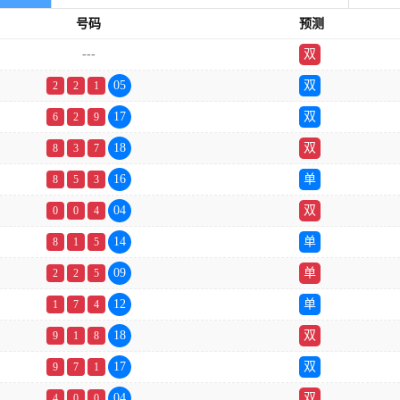
号码
预测
---
双
05
双
2
2
1
17
双
6
2
9
18
双
8
3
7
16
单
8
5
3
04
双
0
0
4
14
单
8
1
5
09
单
2
2
5
12
单
1
7
4
18
双
9
1
8
17
双
9
7
1
04
双
4
0
0