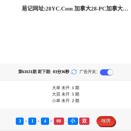
易记网址:28YC.Com 加拿大28-PC加拿大-pc加拿大28官网开奖查询|加拿大28开奖结果预测官网|加拿大预测28在线预测官网_火热研究!
第
61631
期 距下期:
03
分
36
秒
广告开关：
大单
未开:
1
期
大双
未开:
5
期
小单
未开:
2
期
3
1
4
08
小
双
咪牌
+
+
=
-