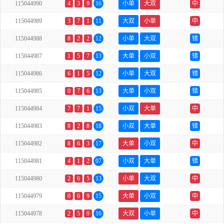
115044990
4
3
9
16
小单
大双
中
115044989
3
7
1
11
大双
小单
中
115044988
8
2
2
12
小单
大双
错
115044987
1
5
7
13
大单
小双
错
115044986
6
1
5
12
小单
大双
错
115044985
0
7
6
13
大单
小双
错
115044984
7
7
1
15
小双
大单
中
115044983
8
2
8
18
小双
大单
错
115044982
8
6
3
17
大单
小双
中
115044981
4
1
2
07
小双
大单
错
115044980
2
6
5
13
小单
大双
中
115044979
0
6
9
15
大单
小双
中
115044978
2
5
9
16
大双
小单
中