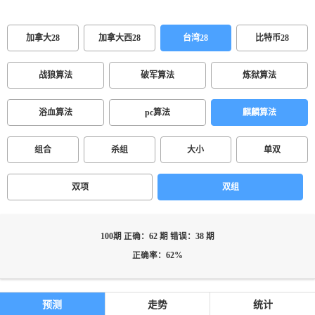
加拿大28
加拿大西28
台湾28
比特币28
战狼算法
破军算法
炼狱算法
浴血算法
pc算法
麒麟算法
组合
杀组
大小
单双
双项
双组
100期 正确：62 期 错误：38 期
正确率：62%
预测
走势
统计