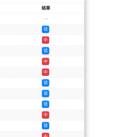
结果
---
错
中
错
中
中
错
错
错
中
错
中