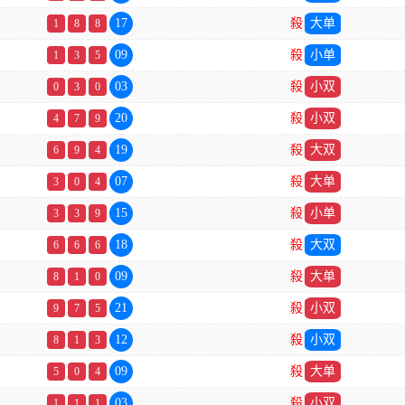
17
殺
大单
1
8
8
09
殺
小单
1
3
5
03
殺
小双
0
3
0
20
殺
小双
4
7
9
19
殺
大双
6
9
4
07
殺
大单
3
0
4
15
殺
小单
3
3
9
18
殺
大双
6
6
6
09
殺
大单
8
1
0
21
殺
小双
9
7
5
12
殺
小双
8
1
3
09
殺
大单
5
0
4
03
殺
小双
1
1
1