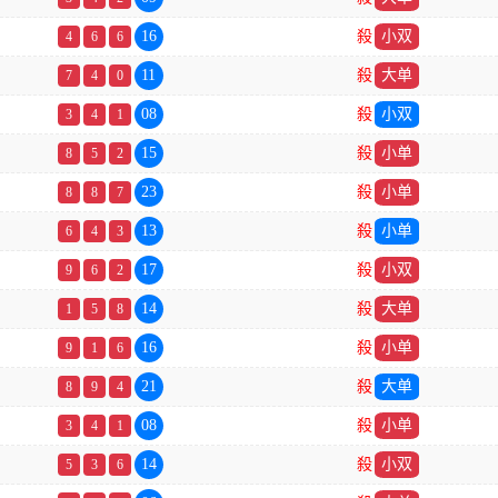
16
殺
小双
4
6
6
11
殺
大单
7
4
0
08
殺
小双
3
4
1
15
殺
小单
8
5
2
23
殺
小单
8
8
7
13
殺
小单
6
4
3
17
殺
小双
9
6
2
14
殺
大单
1
5
8
16
殺
小单
9
1
6
21
殺
大单
8
9
4
08
殺
小单
3
4
1
14
殺
小双
5
3
6