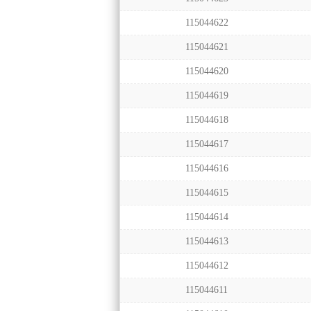
115044622
115044621
115044620
115044619
115044618
115044617
115044616
115044615
115044614
115044613
115044612
115044611