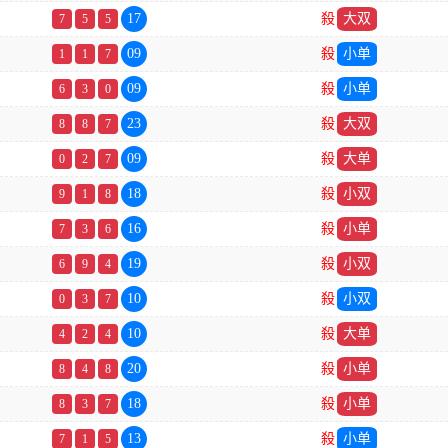
17
殺
大双
7
5
5
09
殺
小单
1
1
7
09
殺
小单
6
3
0
23
殺
大双
8
8
7
09
殺
大单
0
2
7
18
殺
小双
9
1
8
16
殺
小单
7
3
6
19
殺
小双
6
9
4
10
殺
小双
0
3
7
10
殺
大单
4
2
4
20
殺
小单
8
4
8
18
殺
小单
8
3
7
13
殺
小单
7
1
5