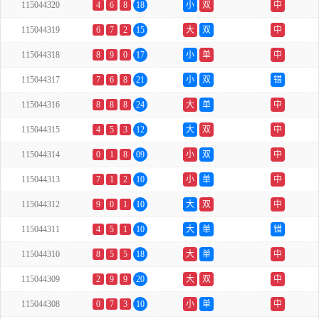
115044320
4
6
8
18
小
双
中
115044319
6
7
2
15
大
双
中
115044318
8
9
0
17
小
单
中
115044317
7
6
8
21
小
双
错
115044316
8
8
8
24
大
单
中
115044315
4
5
3
12
大
双
中
115044314
0
1
8
09
小
双
中
115044313
7
1
2
10
小
单
中
115044312
9
0
1
10
大
双
中
115044311
4
5
1
10
大
单
错
115044310
8
5
5
18
大
单
中
115044309
2
9
9
20
大
双
中
115044308
0
7
3
10
小
单
中