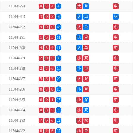
115044294
9
7
4
20
大
单
中
115044293
3
0
3
06
大
单
错
115044292
9
9
0
18
大
单
中
115044291
1
5
5
11
大
单
中
115044290
4
3
4
11
大
单
中
115044289
2
0
6
08
小
双
中
115044288
2
7
6
15
小
单
中
115044287
5
8
7
20
大
双
中
115044286
8
7
0
15
小
单
中
115044285
6
0
1
07
小
双
中
115044284
0
0
5
05
小
双
中
115044283
7
9
6
22
大
双
中
115044282
0
1
6
07
小
单
中