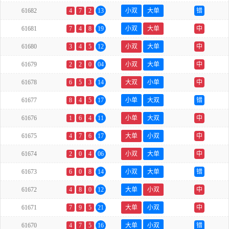
61682
4
7
2
13
小双
大单
错
61681
7
4
8
19
小双
大单
中
61680
3
4
5
12
小双
大单
中
61679
2
2
0
04
小双
大单
中
61678
6
5
3
14
大双
小单
中
61677
8
4
5
17
小单
大双
错
61676
1
6
4
11
小单
大双
中
61675
4
7
6
17
大单
小双
中
61674
2
0
4
06
小双
大单
中
61673
6
0
8
14
小双
大单
错
61672
4
8
0
12
大单
小双
中
61671
7
9
5
21
大单
小双
中
61670
4
7
5
16
大单
小双
错