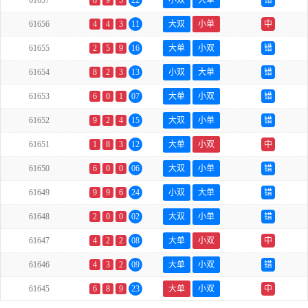
61657
8
9
5
22
小双
大单
错
61656
4
4
3
11
大双
小单
中
61655
2
5
9
16
大单
小双
错
61654
8
2
3
13
小双
大单
错
61653
6
0
1
07
大单
小双
错
61652
9
2
4
15
大双
小单
错
61651
1
8
3
12
大单
小双
中
61650
6
0
0
06
大双
小单
错
61649
9
9
6
24
小双
大单
错
61648
2
0
0
02
大双
小单
错
61647
4
2
2
08
大单
小双
中
61646
4
3
2
09
大单
小双
错
61645
6
8
9
23
大单
小双
中