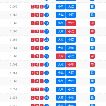
61669
7
9
1
17
小单
大双
错
61668
2
6
6
14
大单
小双
错
61667
6
7
1
14
小单
大双
中
61666
4
3
3
10
大单
小双
中
61665
9
9
4
22
大单
小双
错
61664
1
7
4
12
大双
小单
错
61663
3
9
7
19
大单
小双
中
61662
1
6
4
11
大双
小单
中
61661
6
0
4
10
小单
大双
错
61660
9
8
8
25
小单
大双
错
61659
7
7
4
18
大单
小双
错
61658
2
0
4
06
大双
小单
错