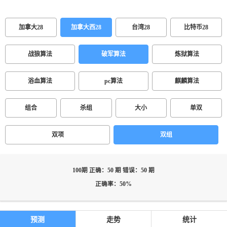
加拿大28
加拿大西28
台湾28
比特币28
战狼算法
破军算法
炼狱算法
浴血算法
pc算法
麒麟算法
组合
杀组
大小
单双
双项
双组
100期 正确：50 期 错误：50 期
正确率：50%
预测
走势
统计