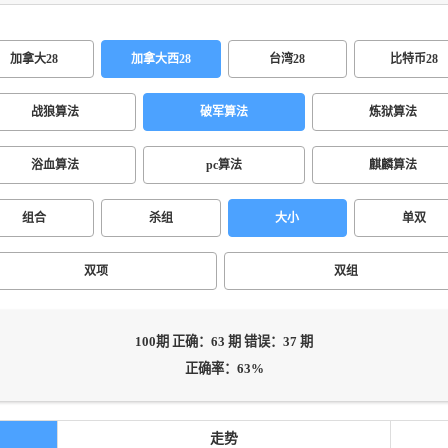
加拿大28
加拿大西28
台湾28
比特币28
战狼算法
破军算法
炼狱算法
浴血算法
pc算法
麒麟算法
组合
杀组
大小
单双
双项
双组
100期 正确：63 期 错误：37 期
正确率：63%
走势