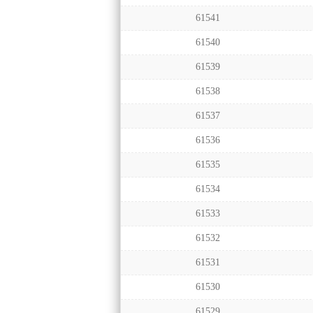
61541
61540
61539
61538
61537
61536
61535
61534
61533
61532
61531
61530
61529