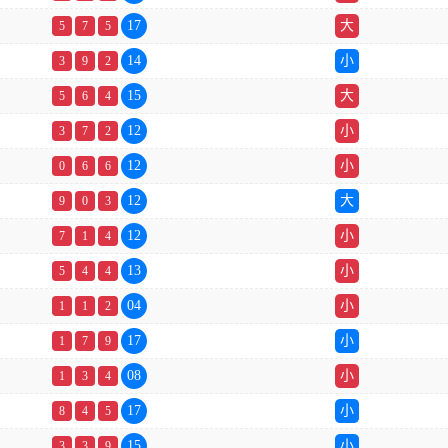
17
大
5
7
5
14
小
3
9
2
15
大
5
6
4
12
小
3
7
2
12
小
0
6
6
12
大
9
0
3
12
小
7
1
4
13
小
5
4
4
04
小
1
1
2
17
小
1
7
9
08
小
1
3
4
17
小
8
4
5
15
小
3
3
9