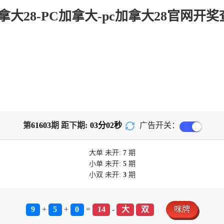
第
61603
期 距下期:
03
分
02
秒
广告开关：
大单
未开:
7
期
小单
未开:
5
期
小双
未开:
3
期
9
+
5
+
0
=
14
-
大
双
咪牌