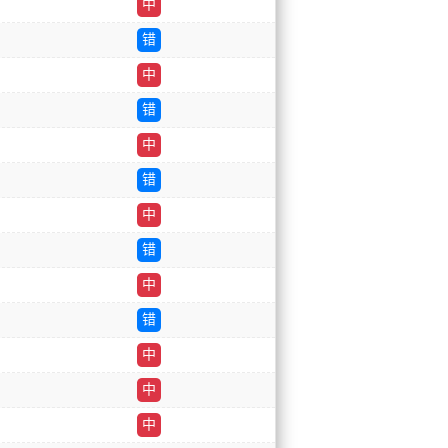
中
错
中
错
中
错
中
错
中
错
中
中
中