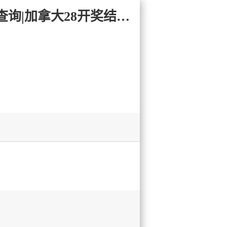
易记网址:28YC.Com 加拿大28-PC加拿大-pc加拿大28官网开奖查询|加拿大28开奖结果预测官网|加拿大预测28在线预测官网_火热研究!