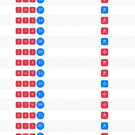
10
大
2
8
0
14
大
8
2
4
16
大
5
7
4
08
大
2
0
6
09
小
2
6
1
15
大
4
7
4
21
大
8
4
9
18
小
3
9
6
11
小
9
2
0
09
小
7
2
0
15
大
0
6
9
05
大
0
2
3