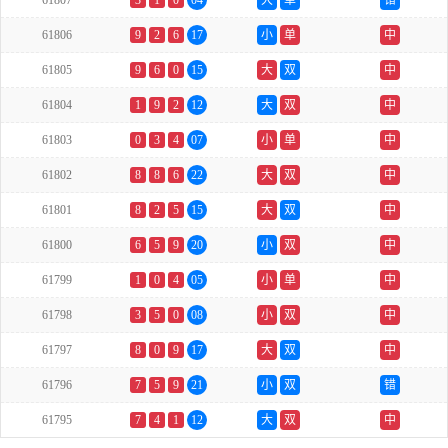
61807
3
1
0
04
大
单
错
61806
9
2
6
17
小
单
中
61805
9
6
0
15
大
双
中
61804
1
9
2
12
大
双
中
61803
0
3
4
07
小
单
中
61802
8
8
6
22
大
双
中
61801
8
2
5
15
大
双
中
61800
6
5
9
20
小
双
中
61799
1
0
4
05
小
单
中
61798
3
5
0
08
小
双
中
61797
8
0
9
17
大
双
中
61796
7
5
9
21
小
双
错
61795
7
4
1
12
大
双
中