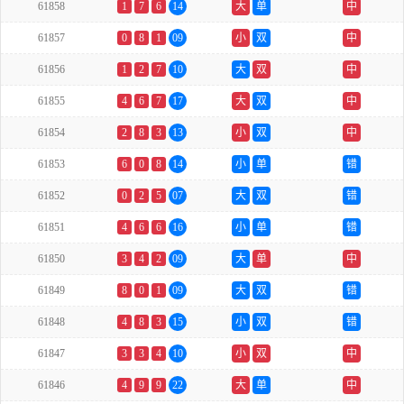
61858
1
7
6
14
大
单
中
61857
0
8
1
09
小
双
中
61856
1
2
7
10
大
双
中
61855
4
6
7
17
大
双
中
61854
2
8
3
13
小
双
中
61853
6
0
8
14
小
单
错
61852
0
2
5
07
大
双
错
61851
4
6
6
16
小
单
错
61850
3
4
2
09
大
单
中
61849
8
0
1
09
大
双
错
61848
4
8
3
15
小
双
错
61847
3
3
4
10
小
双
中
61846
4
9
9
22
大
单
中