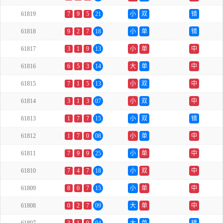
61819
7
9
5
21
小
双
错
61818
9
2
7
18
小
单
错
61817
3
1
9
13
小
单
中
61816
6
5
3
14
大
单
中
61815
7
1
5
13
小
双
中
61814
3
1
3
07
小
双
中
61813
1
7
7
15
小
双
错
61812
1
7
0
08
小
单
中
61811
7
9
9
25
小
单
中
61810
7
4
7
18
小
双
中
61809
8
0
7
15
小
单
中
61808
0
2
7
09
大
单
中