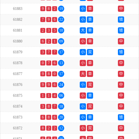
61883
9
8
2
19
小
单
中
61882
7
9
6
22
小
单
错
61881
2
3
5
10
大
单
错
61880
6
2
1
09
小
单
中
61879
3
7
7
17
小
双
错
61878
0
7
6
13
小
单
中
61877
9
8
0
17
大
单
中
61876
9
9
6
24
小
双
中
61875
1
1
4
06
小
单
中
61874
3
8
7
18
小
双
中
61873
6
8
6
20
小
单
错
61872
8
2
2
12
小
双
中