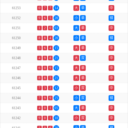
61253
0
7
7
14
大
单
中
61252
9
6
5
20
小
单
错
61251
1
2
0
03
大
单
中
61250
8
8
4
20
小
单
错
61249
5
6
4
15
大
单
中
61248
4
9
8
21
大
双
中
61247
6
0
9
15
大
单
中
61246
8
8
5
21
大
单
中
61245
7
3
2
12
小
双
中
61244
7
9
9
25
小
双
错
61243
4
0
1
05
大
单
中
61242
9
0
1
10
小
双
中