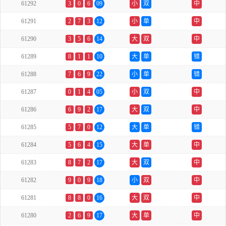
61292
3
0
6
09
小
双
中
61291
2
7
3
12
小
单
中
61290
3
5
6
14
大
双
中
61289
8
1
1
10
大
单
错
61288
7
6
9
22
小
单
错
61287
0
1
4
05
小
双
中
61286
6
9
2
17
大
双
中
61285
5
7
0
12
大
单
错
61284
5
6
4
15
大
单
中
61283
8
7
2
17
大
双
中
61282
9
0
9
18
小
双
中
61281
8
8
0
16
大
双
中
61280
2
6
9
17
大
单
中