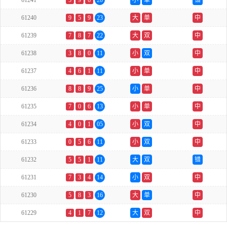
61241
5
9
6
20
小
单
错
61240
9
5
9
23
大
单
中
61239
7
8
7
22
大
双
中
61238
3
8
0
11
小
双
中
61237
4
6
1
11
小
单
中
61236
8
8
9
25
小
单
中
61235
7
0
6
13
小
单
中
61234
4
0
1
05
小
双
中
61233
0
5
6
11
小
双
中
61232
5
5
1
11
大
双
错
61231
7
3
4
14
小
双
中
61230
5
8
3
16
大
单
中
61229
4
1
7
12
大
双
中