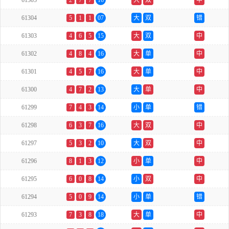
61305
2
7
7
16
大
双
中
61304
5
1
1
07
大
双
错
61303
4
6
5
15
大
双
中
61302
4
8
4
16
大
单
中
61301
4
5
7
16
大
单
中
61300
4
7
2
13
大
单
中
61299
7
4
3
14
小
单
错
61298
6
3
7
16
大
双
中
61297
5
3
2
10
大
双
中
61296
8
1
3
12
小
单
中
61295
6
0
8
14
小
双
中
61294
5
0
9
14
小
单
错
61293
7
3
8
18
大
单
中