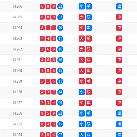
61266
6
8
8
22
小
单
错
61265
6
8
9
23
大
双
中
61264
8
1
1
10
小
单
中
61263
7
4
6
17
大
单
中
61262
1
6
9
16
大
双
中
61261
4
6
6
16
大
双
中
61260
1
8
6
15
大
单
中
61259
5
1
5
11
小
单
中
61258
4
3
7
14
小
双
中
61257
2
3
4
09
小
单
中
61256
8
5
9
22
小
单
错
61255
8
4
3
15
小
双
错
61254
3
0
4
07
大
双
错