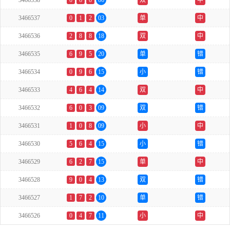
3466538
0
6
0
06
双
中
3466537
0
1
2
03
单
中
3466536
2
8
8
18
双
中
3466535
6
9
5
20
单
错
3466534
0
9
6
15
小
错
3466533
4
6
4
14
双
中
3466532
6
0
3
09
双
错
3466531
1
0
8
09
小
中
3466530
5
6
4
15
小
错
3466529
6
2
7
15
单
中
3466528
9
0
4
13
双
错
3466527
1
7
2
10
单
错
3466526
0
4
7
11
小
中