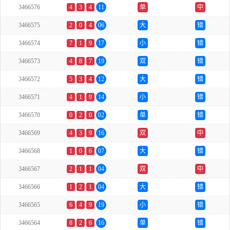
3466576
4
3
4
11
单
中
3466575
2
0
4
06
大
错
3466574
7
1
9
17
小
错
3466573
4
8
7
19
双
错
3466572
5
3
4
12
大
错
3466571
4
1
9
14
小
错
3466570
0
2
0
02
单
错
3466569
4
3
9
16
双
中
3466568
1
0
6
07
大
错
3466567
2
1
1
04
双
中
3466566
1
2
1
04
大
错
3466565
6
4
9
19
小
错
3466564
8
2
6
16
单
错