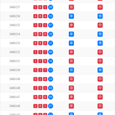
3466157
1
6
1
08
双
中
3466156
4
8
4
16
单
错
3466155
5
1
1
07
单
中
3466154
9
8
9
26
单
错
3466153
8
8
6
22
单
错
3466152
1
1
7
09
单
中
3466151
1
7
8
16
双
中
3466150
5
3
7
15
双
错
3466149
6
2
8
16
双
中
3466148
2
5
1
08
双
中
3466147
9
0
0
09
单
中
3466146
2
0
5
07
单
中