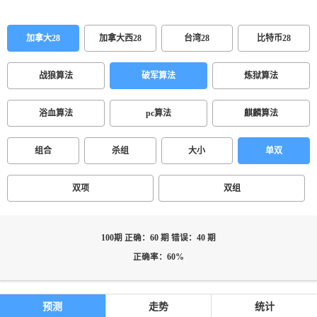
加拿大28
加拿大西28
台湾28
比特币28
战狼算法
破军算法
炼狱算法
浴血算法
pc算法
麒麟算法
组合
杀组
大小
单双
双项
双组
100期 正确：60 期 错误：40 期
正确率：60%
预测
走势
统计