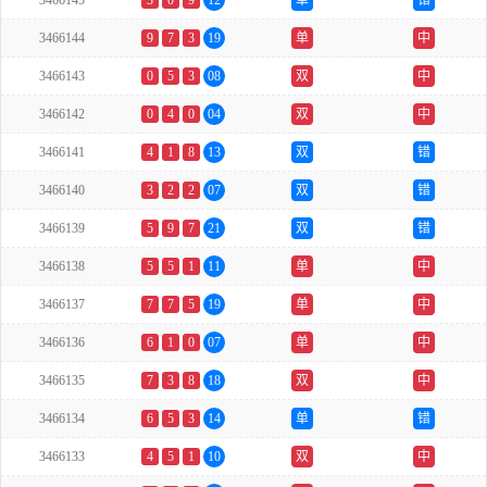
3466145
3
0
9
12
单
错
3466144
9
7
3
19
单
中
3466143
0
5
3
08
双
中
3466142
0
4
0
04
双
中
3466141
4
1
8
13
双
错
3466140
3
2
2
07
双
错
3466139
5
9
7
21
双
错
3466138
5
5
1
11
单
中
3466137
7
7
5
19
单
中
3466136
6
1
0
07
单
中
3466135
7
3
8
18
双
中
3466134
6
5
3
14
单
错
3466133
4
5
1
10
双
中