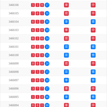
3466106
5
3
9
17
单
中
3466105
7
8
1
16
双
中
3466104
6
5
5
16
单
错
3466103
6
5
8
19
单
中
3466102
6
2
6
14
双
中
3466101
9
3
1
13
双
错
3466100
3
9
3
15
双
错
3466099
8
8
8
24
双
中
3466098
7
5
3
15
双
错
3466097
1
0
9
10
单
错
3466096
3
7
7
17
单
中
3466095
1
1
4
06
单
错
3466094
0
8
1
09
单
中