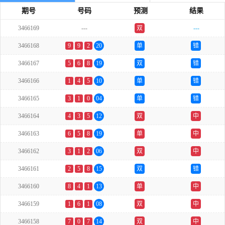
期号
号码
预测
结果
3466169
---
双
---
3466168
9
9
2
20
单
错
3466167
5
6
8
19
双
错
3466166
1
4
5
10
单
错
3466165
3
1
0
04
单
错
3466164
4
3
5
12
双
中
3466163
6
5
8
19
单
中
3466162
3
1
2
06
双
中
3466161
2
5
8
15
双
错
3466160
8
4
1
13
单
中
3466159
1
6
1
08
双
中
3466158
7
0
7
14
双
中