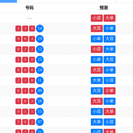
号码
预测
---
小双
大单
14
大双
小单
3
3
8
19
小单
大双
9
6
4
12
小双
大单
8
2
2
15
小单
大双
2
5
8
14
大双
小单
6
0
8
11
大单
小双
2
1
8
09
大双
小单
0
1
8
18
大双
小单
7
8
3
15
小双
大单
9
1
5
07
大单
小双
5
0
2
21
小双
大单
6
7
8