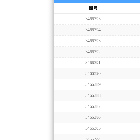
期号
3466395
3466394
3466393
3466392
3466391
3466390
3466389
3466388
3466387
3466386
3466385
3466384