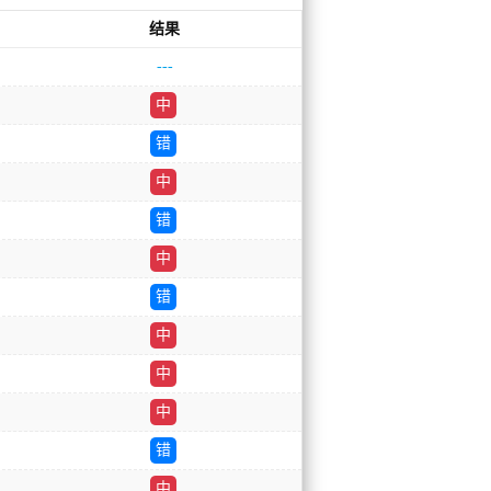
结果
---
中
错
中
错
中
错
中
中
中
错
中