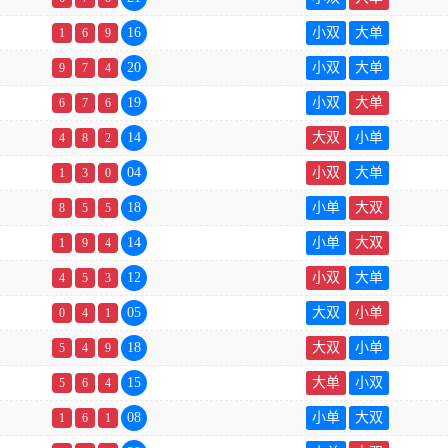
16
小双
大单
1
6
9
20
小双
大单
9
7
4
19
小双
大单
6
7
6
14
大双
小单
4
8
2
04
小双
大单
1
3
0
18
小单
大双
8
5
5
14
小单
大双
1
9
4
12
小双
大单
4
5
3
05
大双
小单
0
4
1
18
大双
小单
5
4
9
15
大单
小双
5
6
4
08
小单
大双
1
6
1