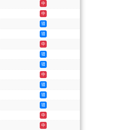
中
中
错
错
中
错
错
中
错
错
错
中
中