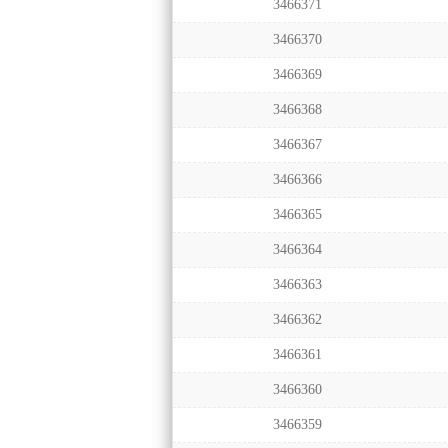
3466371
3466370
3466369
3466368
3466367
3466366
3466365
3466364
3466363
3466362
3466361
3466360
3466359