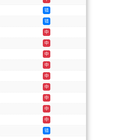
错
错
中
中
中
中
中
中
中
中
中
错