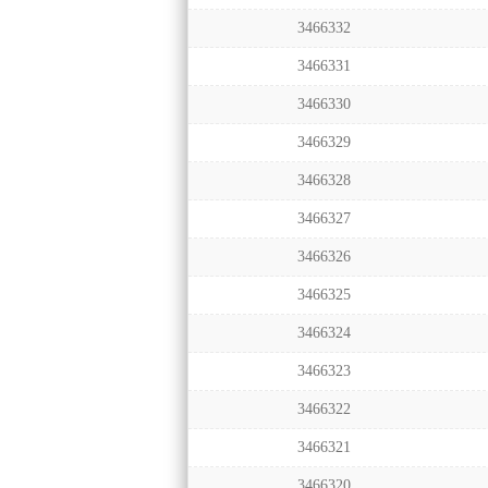
3466332
3466331
3466330
3466329
3466328
3466327
3466326
3466325
3466324
3466323
3466322
3466321
3466320