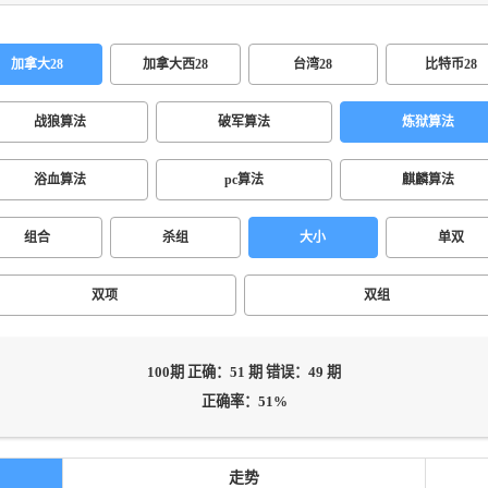
加拿大28
加拿大西28
台湾28
比特币28
战狼算法
破军算法
炼狱算法
浴血算法
pc算法
麒麟算法
组合
杀组
大小
单双
双项
双组
100期 正确：51 期 错误：49 期
正确率：51%
走势