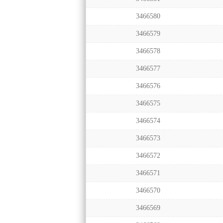
3466580
3466579
3466578
3466577
3466576
3466575
3466574
3466573
3466572
3466571
3466570
3466569