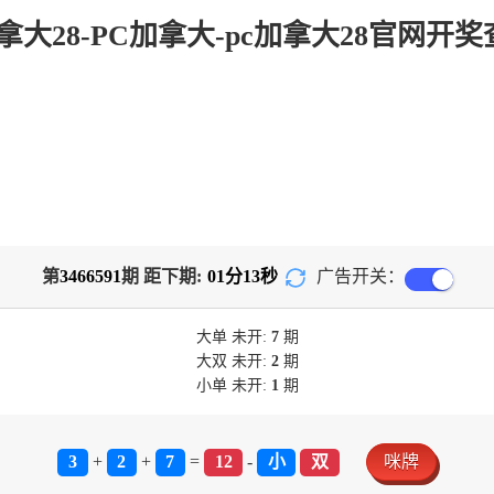
第
3466591
期 距下期:
01
分
13
秒
广告开关：
大单
未开:
7
期
大双
未开:
2
期
小单
未开:
1
期
3
+
2
+
7
=
12
-
小
双
咪牌