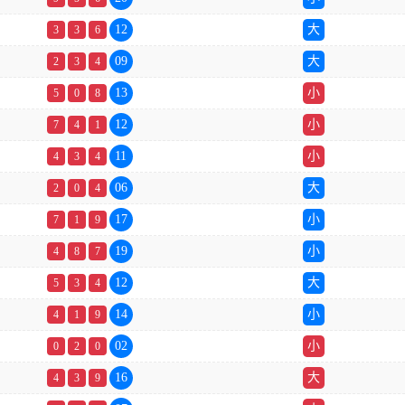
12
大
3
3
6
09
大
2
3
4
13
小
5
0
8
12
小
7
4
1
11
小
4
3
4
06
大
2
0
4
17
小
7
1
9
19
小
4
8
7
12
大
5
3
4
14
小
4
1
9
02
小
0
2
0
16
大
4
3
9