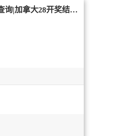
易记网址:28YC.Com 加拿大28-PC加拿大-pc加拿大28官网开奖查询|加拿大28开奖结果预测官网|加拿大预测28在线预测官网_火热研究!