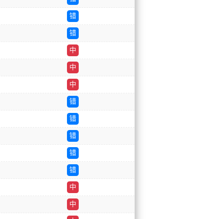
错
错
中
中
中
错
错
错
错
错
中
中