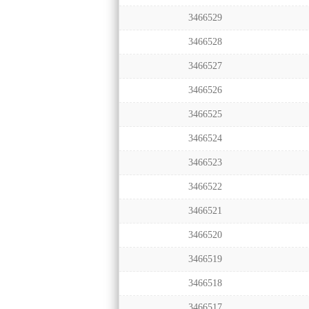
3466529
3466528
3466527
3466526
3466525
3466524
3466523
3466522
3466521
3466520
3466519
3466518
3466517