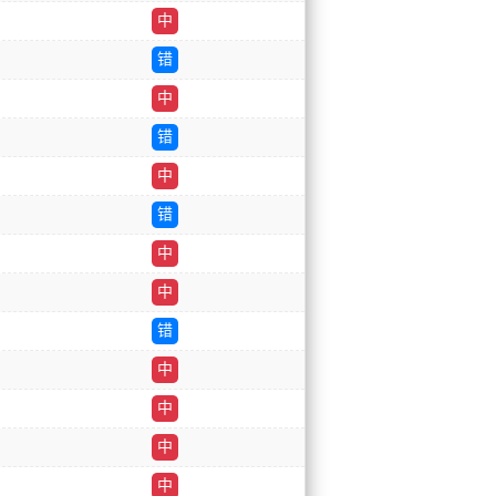
中
错
中
错
中
错
中
中
错
中
中
中
中