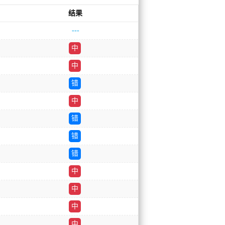
结果
---
中
中
错
中
错
错
错
中
中
中
中