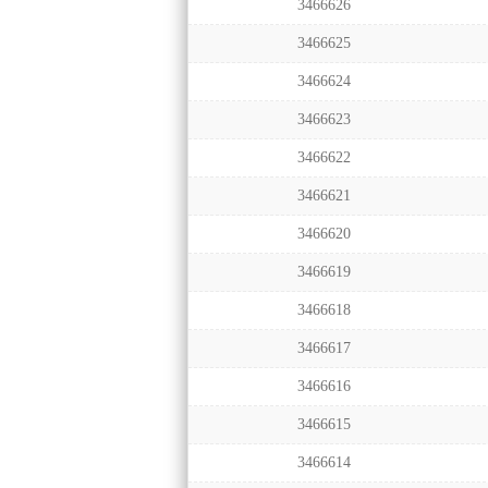
3466626
3466625
3466624
3466623
3466622
3466621
3466620
3466619
3466618
3466617
3466616
3466615
3466614