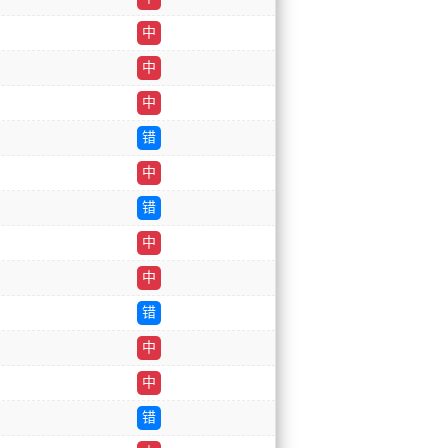
中
中
中
错
中
错
中
中
错
中
中
错