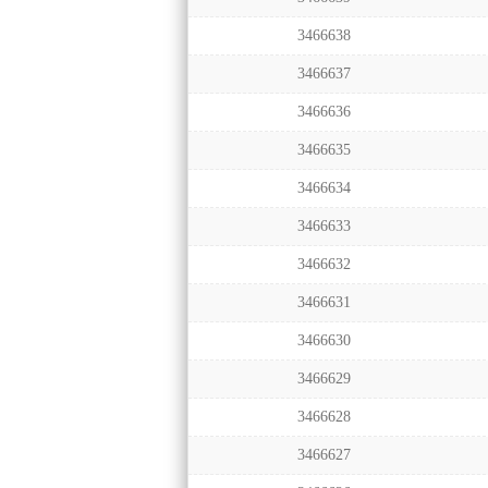
3466638
3466637
3466636
3466635
3466634
3466633
3466632
3466631
3466630
3466629
3466628
3466627