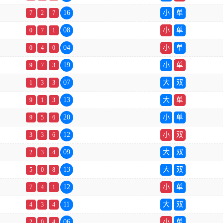
16
小
单
7
2
7
08
小
单
0
7
1
04
小
单
0
4
0
19
小
单
9
7
3
07
大
双
1
3
3
13
大
单
9
1
3
20
小
单
9
5
6
12
小
双
3
3
6
09
大
双
2
3
4
13
大
双
5
0
8
12
小
单
7
4
1
11
大
双
4
3
4
06
小
单
2
0
4