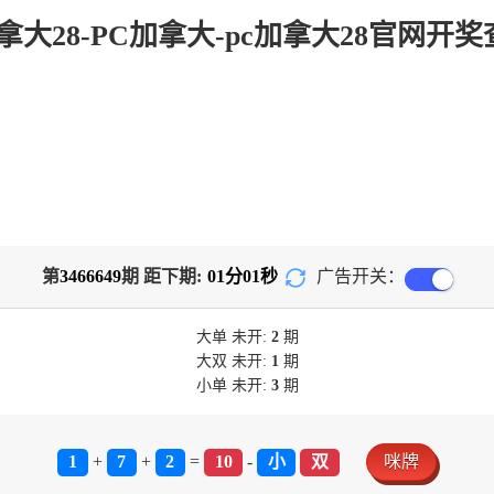
第
3466649
期 距下期:
01
分
01
秒
广告开关：
大单
未开:
2
期
大双
未开:
1
期
小单
未开:
3
期
1
+
7
+
2
=
10
-
小
双
咪牌