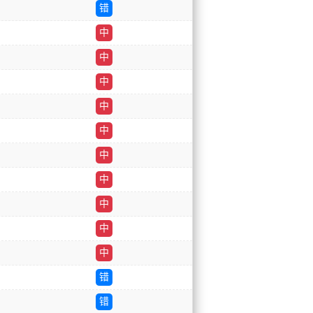
错
中
中
中
中
中
中
中
中
中
中
错
错