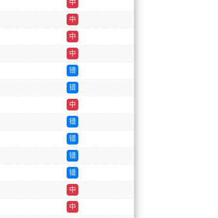
中
中
中
中
错
错
中
错
错
错
错
中
中