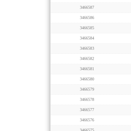
3466587
3466586
3466585
3466584
3466583
3466582
3466581
3466580
3466579
3466578
3466577
3466576
3466575