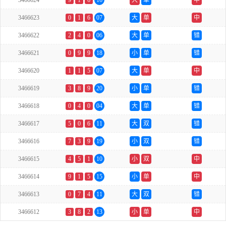
3466624
9
1
6
16
大
单
中
3466623
0
1
6
07
大
单
中
3466622
2
4
0
06
大
单
错
3466621
0
9
9
18
小
单
错
3466620
1
1
5
07
大
单
中
3466619
3
8
9
20
小
单
错
3466618
0
4
0
04
大
单
错
3466617
5
0
6
11
大
双
错
3466616
7
3
9
19
小
双
错
3466615
4
5
1
10
小
双
中
3466614
9
1
5
15
小
单
中
3466613
0
7
4
11
大
双
错
3466612
3
8
2
13
小
单
中