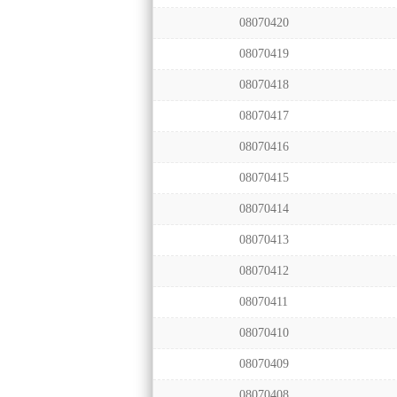
08070420
08070419
08070418
08070417
08070416
08070415
08070414
08070413
08070412
08070411
08070410
08070409
08070408