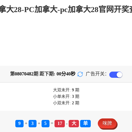
第
08070482
期 距下期:
00
分
39
秒
广告开关：
大双
未开:
9
期
小单
未开:
3
期
小双
未开:
2
期
9
+
3
+
5
=
17
-
大
单
咪牌