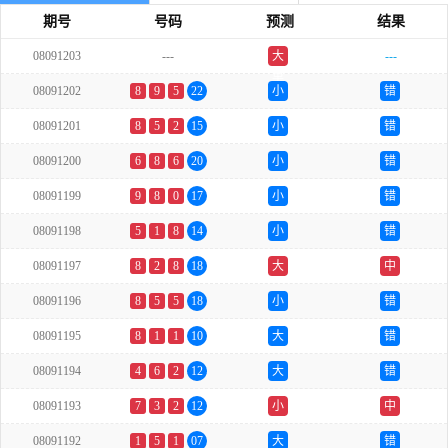
期号
号码
预测
结果
08091203
---
大
---
单
08091202
8
9
5
22
小
错
08091201
8
5
2
15
小
错
08091200
6
8
6
20
小
错
08091199
9
8
0
17
小
错
08091198
5
1
8
14
小
错
08091197
8
2
8
18
大
中
08091196
8
5
5
18
小
错
08091195
8
1
1
10
大
错
08091194
4
6
2
12
大
错
08091193
7
3
2
12
小
中
08091192
1
5
1
07
大
错