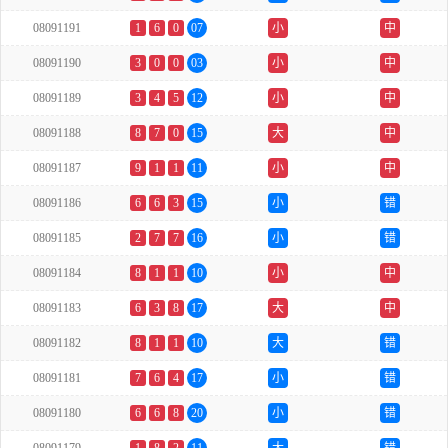
08091191
1
6
0
07
小
中
08091190
3
0
0
03
小
中
08091189
3
4
5
12
小
中
08091188
8
7
0
15
大
中
08091187
9
1
1
11
小
中
08091186
6
6
3
15
小
错
08091185
2
7
7
16
小
错
08091184
8
1
1
10
小
中
08091183
6
3
8
17
大
中
08091182
8
1
1
10
大
错
08091181
7
6
4
17
小
错
08091180
6
6
8
20
小
错