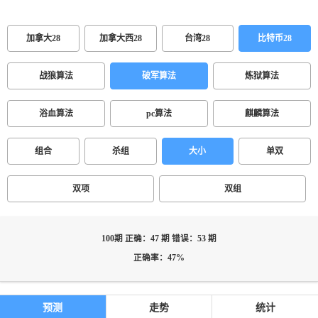
加拿大28
加拿大西28
台湾28
比特币28
战狼算法
破军算法
炼狱算法
浴血算法
pc算法
麒麟算法
组合
杀组
大小
单双
双项
双组
100期 正确：47 期 错误：53 期
正确率：47%
预测
走势
统计