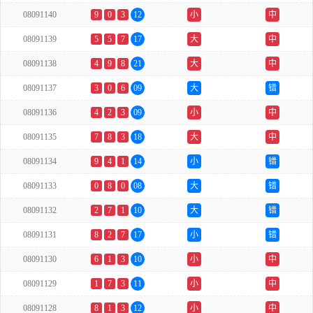
08091140
9
0
3
12
小
中
08091139
5
5
7
17
大
中
08091138
4
9
8
21
大
中
08091137
3
0
6
09
大
错
08091136
4
2
3
09
小
中
08091135
7
8
3
18
大
中
08091134
9
4
1
14
小
错
08091133
0
8
0
08
大
错
08091132
2
7
1
10
大
错
08091131
8
2
7
17
小
错
08091130
6
1
3
10
小
中
08091129
1
7
3
11
小
中
08091128
8
1
3
12
小
中