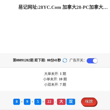
易记网址:28YC.Com 加拿大28-PC加拿大-pc加拿大28官网开奖查询|加拿大28开奖结果预测官网|加拿大预测28在线预测官网_火热研究!
第
08091202
期 距下期:
00
分
41
秒
广告开关：
大单
未开:
1
期
小单
未开:
10
期
小双
未开:
7
期
8
9
5
22
大
双
咪牌
+
+
=
-