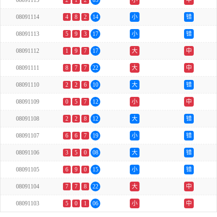
08091115
2
1
2
05
小
中
08091114
4
8
2
14
小
错
08091113
5
9
3
17
小
错
08091112
1
9
7
17
大
中
08091111
8
7
7
22
大
中
08091110
2
2
6
10
大
错
08091109
0
5
7
12
小
中
08091108
2
2
8
12
大
错
08091107
6
6
7
19
小
错
08091106
3
5
0
08
大
错
08091105
6
9
0
15
小
错
08091104
7
7
8
22
大
中
08091103
5
0
1
06
小
中