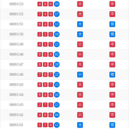
08091153
4
6
6
16
大
中
08091152
7
4
6
17
大
中
08091151
8
4
1
13
大
错
08091150
2
5
3
10
大
错
08091149
4
5
3
12
小
中
08091148
0
1
4
05
小
中
08091147
8
8
4
20
大
中
08091146
7
8
7
22
小
错
08091145
8
8
7
23
大
中
08091144
8
4
4
16
大
中
08091143
2
7
3
12
小
中
08091142
4
0
0
04
小
中
08091141
1
7
4
12
大
错