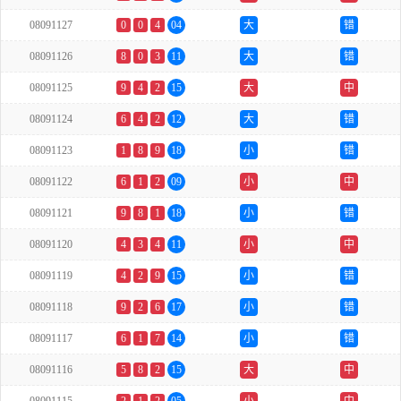
08091127
0
0
4
04
大
错
08091126
8
0
3
11
大
错
08091125
9
4
2
15
大
中
08091124
6
4
2
12
大
错
08091123
1
8
9
18
小
错
08091122
6
1
2
09
小
中
08091121
9
8
1
18
小
错
08091120
4
3
4
11
小
中
08091119
4
2
9
15
小
错
08091118
9
2
6
17
小
错
08091117
6
1
7
14
小
错
08091116
5
8
2
15
大
中