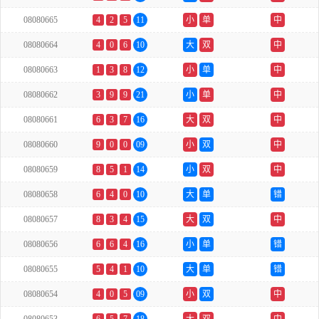
08080665
4
2
5
11
小
单
中
08080664
4
0
6
10
大
双
中
08080663
1
3
8
12
小
单
中
08080662
3
9
9
21
小
单
中
08080661
6
3
7
16
大
双
中
08080660
9
0
0
09
小
双
中
08080659
8
5
1
14
小
双
中
08080658
6
4
0
10
大
单
错
08080657
8
3
4
15
大
双
中
08080656
6
6
4
16
小
单
错
08080655
5
4
1
10
大
单
错
08080654
4
0
5
09
小
双
中