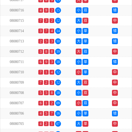
08080717
6
0
9
15
大
单
中
08080716
4
9
2
15
小
双
错
08080715
7
3
2
12
大
双
中
08080714
3
7
4
14
小
单
错
08080713
2
5
3
10
大
单
错
08080712
3
8
8
19
大
双
中
08080711
6
9
3
18
小
单
错
08080710
7
1
4
12
小
单
中
08080709
7
2
3
12
大
双
中
08080708
5
5
8
18
小
双
中
08080707
6
1
2
09
小
双
中
08080706
4
5
7
16
小
单
错
08080705
4
2
1
07
大
单
中