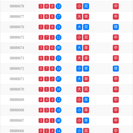
08080678
5
0
8
13
小
双
中
08080677
3
6
8
17
大
单
中
08080676
1
2
8
11
大
双
错
08080675
2
7
3
12
小
双
中
08080674
3
0
6
09
大
单
中
08080673
9
1
5
15
大
单
中
08080672
0
7
9
16
小
单
错
08080671
4
1
2
07
大
单
中
08080670
7
1
8
16
大
双
中
08080669
4
4
4
12
小
单
中
08080668
8
5
6
19
小
单
中
08080667
3
4
1
08
小
单
中
08080666
9
1
4
14
小
双
中