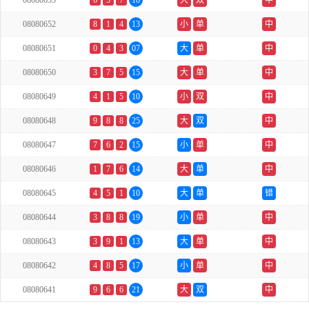
08080653
6
5
7
18
大
双
中
08080652
8
1
4
13
小
单
中
08080651
0
4
3
07
大
单
中
08080650
3
7
5
15
大
单
中
08080649
4
1
5
10
小
双
中
08080648
9
8
8
25
大
双
中
08080647
7
6
2
15
小
单
中
08080646
1
7
6
14
大
单
中
08080645
4
5
1
10
大
单
错
08080644
3
8
8
19
小
单
中
08080643
3
9
1
13
大
单
中
08080642
4
8
5
17
小
单
中
08080641
9
6
6
21
大
双
中