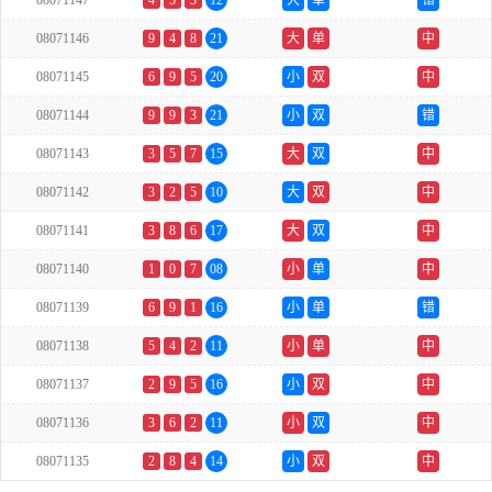
08071147
4
5
3
12
大
单
错
08071146
9
4
8
21
大
单
中
08071145
6
9
5
20
小
双
中
08071144
9
9
3
21
小
双
错
08071143
3
5
7
15
大
双
中
08071142
3
2
5
10
大
双
中
08071141
3
8
6
17
大
双
中
08071140
1
0
7
08
小
单
中
08071139
6
9
1
16
小
单
错
08071138
5
4
2
11
小
单
中
08071137
2
9
5
16
小
双
中
08071136
3
6
2
11
小
双
中
08071135
2
8
4
14
小
双
中