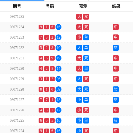
期号
号码
预测
结果
08071235
---
大
双
---
08071234
9
1
6
16
大
双
中
08071233
7
3
2
12
小
单
中
08071232
5
2
3
10
大
单
错
08071231
4
6
9
19
大
双
中
08071230
4
2
8
14
大
单
中
08071229
3
1
2
06
大
双
中
08071228
8
1
0
09
大
双
错
08071227
7
7
4
18
小
单
错
08071226
4
3
5
12
小
双
中
08071225
6
5
5
16
小
单
错
08071224
9
1
6
16
小
双
中