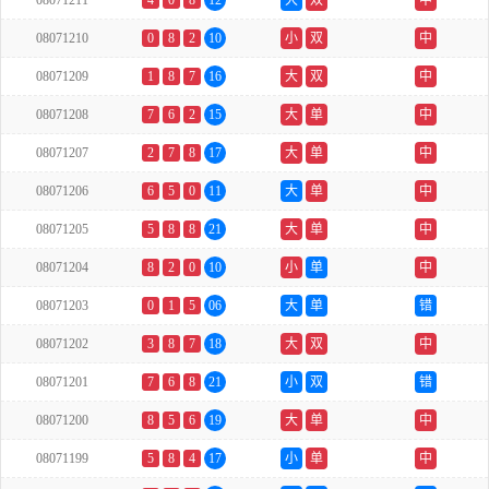
08071211
4
0
8
12
大
双
中
08071210
0
8
2
10
小
双
中
08071209
1
8
7
16
大
双
中
08071208
7
6
2
15
大
单
中
08071207
2
7
8
17
大
单
中
08071206
6
5
0
11
大
单
中
08071205
5
8
8
21
大
单
中
08071204
8
2
0
10
小
单
中
08071203
0
1
5
06
大
单
错
08071202
3
8
7
18
大
双
中
08071201
7
6
8
21
小
双
错
08071200
8
5
6
19
大
单
中
08071199
5
8
4
17
小
单
中