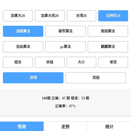
加拿大28
加拿大西28
台湾28
比特币28
战狼算法
破军算法
炼狱算法
浴血算法
pc算法
麒麟算法
组合
杀组
大小
单双
双项
双组
100期 正确：47 期 错误：53 期
正确率：47%
预测
走势
统计