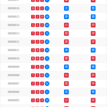
08090017
9
3
5
17
单
中
08090016
9
3
1
13
大
错
08090015
7
1
0
08
单
错
08090014
1
1
2
04
小
中
08090013
7
3
6
16
双
中
08090012
7
5
8
20
双
中
08090011
3
9
2
14
单
错
08090010
8
9
4
21
单
中
08090009
7
2
3
12
单
错
08090008
7
1
4
12
小
中
08090007
1
2
3
06
双
中
08090006
7
8
6
21
双
错
08090005
2
5
3
10
小
中