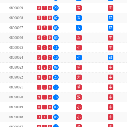
08090029
8
8
4
20
双
中
08090028
5
2
0
07
双
错
08090027
4
3
1
08
大
错
08090026
6
0
0
06
双
中
08090025
7
0
4
11
小
中
08090024
5
4
7
16
小
错
08090023
4
2
3
09
单
中
08090022
9
8
8
25
大
中
08090021
1
8
8
17
单
中
08090020
9
3
4
16
双
中
08090019
0
3
0
03
小
中
08090018
3
1
1
05
小
中