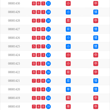
08081430
0
6
5
11
小
中
08081429
6
9
3
18
小
错
08081428
9
2
7
18
双
中
08081427
9
4
8
21
双
错
08081426
5
0
9
14
小
错
08081425
5
3
7
15
小
错
08081424
8
2
3
13
小
中
08081423
0
1
5
06
小
中
08081422
8
3
5
16
双
中
08081421
7
2
0
09
双
错
08081420
7
1
4
12
单
错
08081419
1
0
3
04
双
中
08081418
7
4
8
19
单
中