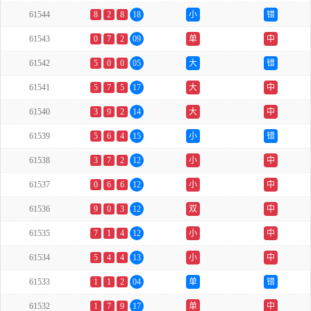
61544
8
2
8
18
小
错
61543
0
7
2
09
单
中
61542
5
0
0
05
大
错
61541
5
7
5
17
大
中
61540
3
9
2
14
大
中
61539
5
6
4
15
小
错
61538
3
7
2
12
小
中
61537
0
6
6
12
小
中
61536
9
0
3
12
双
中
61535
7
1
4
12
小
中
61534
5
4
4
13
小
中
61533
1
1
2
04
单
错
61532
1
7
9
17
单
中