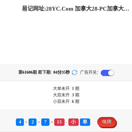
易记网址:28YC.Com 加拿大28-PC加拿大-pc加拿大28官网开奖查询|加拿大28开奖结果预测官网|加拿大预测28在线预测官网_火热研究!
第
61606
期 距下期:
04
分
35
秒
广告开关：
大单
未开:
1
期
大双
未开:
3
期
小双
未开:
6
期
4
2
7
13
小
单
咪牌
+
+
=
-